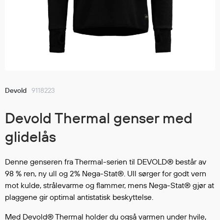
Jakker
med T
Anorakker
skjorte
Frakker
og trø
Mellomlag
Se fler
T-skjorter og gensere
saker
Vester
Bukser
Devold
9118223
Selebukser
Devold Thermal genser med
Kjeledresser
Shortser
glidelås
Ull
Ryggsekker
Denne genseren fra Thermal-serien til DEVOLD® består av
Tilbehør
98 % ren, ny ull og 2% Nega-Stat®. Ull sørger for godt vern
mot kulde, strålevarme og flammer, mens Nega-Stat® gjør at
plaggene gir optimal antistatisk beskyttelse.
Verneutstyr
Med Devold® Thermal holder du også varmen under hvile,