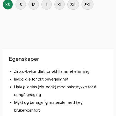
Regnfrakker
XS
S
M
L
XL
2XL
3XL
Bukser
Selebukser
Tilbehør
Flyt- og redningsprodukter
Flytevester
Egenskaper
Oppblåsbare vester
Redningsvester
Zirpro-behandlet for økt flammehemming
Hybridvester
Isydd kile for økt bevegelighet
Flytejakker
Halv glidelås (zip-neck) med hakestykke for å
Flytebukser
Flytedrakter
unngå gnaging
Tilbehør og reservedeler
Mykt og behagelig materiale med høy
brukerkomfort