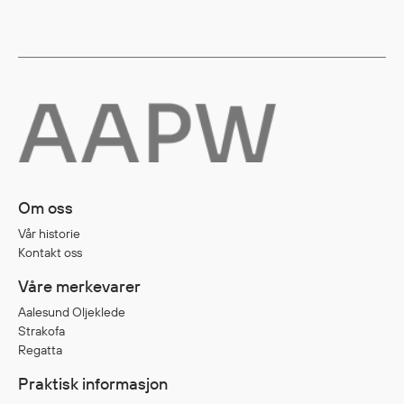
Diverse
Hode- og lommelykter
Sekker og bagger
Hygiene
Mygg- og flåttmiddel
Om oss
Vår historie
Kontakt oss
Våre merkevarer
Aalesund Oljeklede
Strakofa
Regatta
Praktisk informasjon