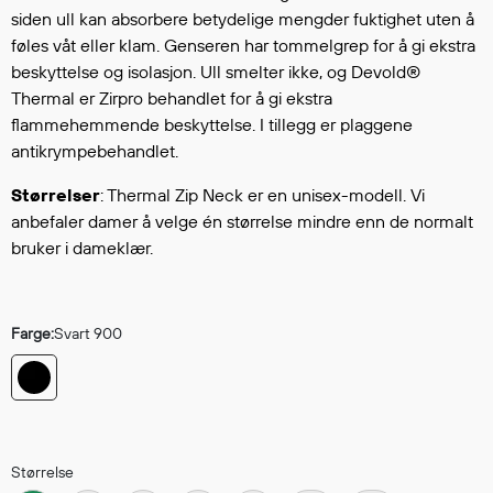
Hodevern
siden ull kan absorbere betydelige mengder fuktighet uten å
Førstehjelp
føles våt eller klam. Genseren har tommelgrep for å gi ekstra
Hørselvern
beskyttelse og isolasjon. Ull smelter ikke, og Devold®
Øye- og ansiktsvern
Thermal er Zirpro behandlet for å gi ekstra
Åndedrettsvern
flammehemmende beskyttelse. I tillegg er plaggene
antikrympebehandlet.
Fallsikring
Korttidsdresser
Størrelser
: Thermal Zip Neck er en unisex-modell. Vi
Hansker
anbefaler damer å velge én størrelse mindre enn de normalt
Sko
bruker i dameklær.
Hodelykter
Gassmålere
Farge:
Svart 900
Regnklær
Regnjakker
Anorakker
Størrelse
Forkle