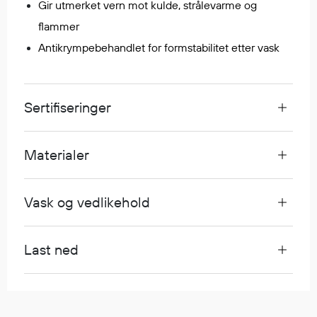
Gir utmerket vern mot kulde, strålevarme og
Egenskaper
flammer
Ull
Antikrympebehandlet for formstabilitet etter vask
Flammehemmende
Synlighet
Multinorm
Sertifiseringer
Stretch
Vanntett
Isolerende
Materialer
Flyt
Vask og vedlikehold
Fottøy
Vernesko
Last ned
Fottøy uten vern
Innleggssåler
Tilbehør