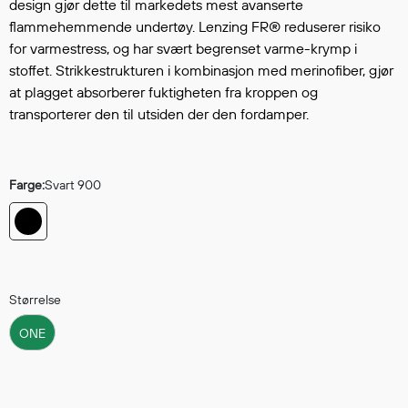
Hodevern
design gjør dette til markedets mest avanserte
flammehemmende undertøy. Lenzing FR® reduserer risiko
Førstehjelp
for varmestress, og har svært begrenset varme-krymp i
Hørselvern
stoffet. Strikkestrukturen i kombinasjon med merinofiber, gjør
Øye- og ansiktsvern
at plagget absorberer fuktigheten fra kroppen og
Åndedrettsvern
transporterer den til utsiden der den fordamper.
Fallsikring
Korttidsdresser
Hansker
Farge:
Svart 900
Sko
Hodelykter
Gassmålere
Størrelse
Regnklær
ONE
Regnjakker
Anorakker
Forkle