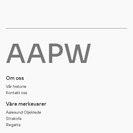
Egenskaper
Ull
Flammehemmende
Synlighet
Multinorm
Stretch
Vanntett
Isolerende
Flyt
Om oss
Vår historie
Kontakt oss
Fottøy
Vernesko
Våre merkevarer
Fottøy uten vern
Aalesund Oljeklede
Innleggssåler
Strakofa
Regatta
Tilbehør