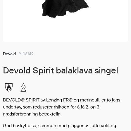
Jakker
med T
Anorakker
skjorte
Frakker
og trø
Mellomlag
Se fler
T-skjorter og gensere
saker
Vester
Bukser
Devold
9108149
Selebukser
Devold Spirit balaklava singel
Kjeledresser
Shortser
Ull
Ryggsekker
DEVOLD® SPIRIT av Lenzing FR® og merinoull, er to lags
Tilbehør
undertøy, som reduserer risikoen for å få 2. og 3.
gradsforbrenning betraktelig.
Verneutstyr
God beskyttelse, sammen med plaggenes lette vekt og