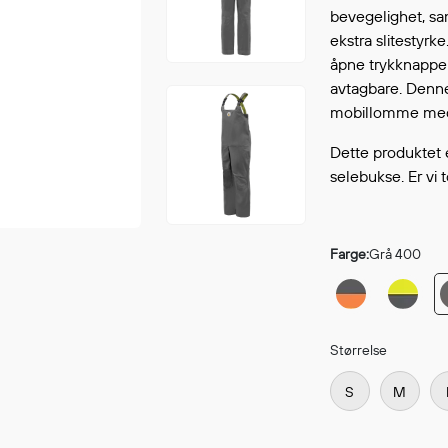
Fortsett å handle
bevegelighet, sam
GÅ TI
ekstra slitestyrk
åpne trykknappen
avtagbare. Denne
mobillomme med t
Dette produktet e
selebukse. Er vi 
Farge:
Grå 400
Størrelse
S
M