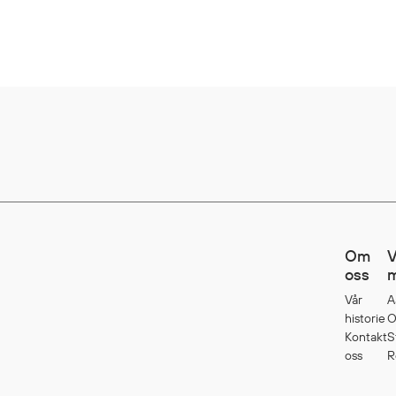
Om
V
oss
m
Vår
A
historie
O
Kontakt
S
oss
R