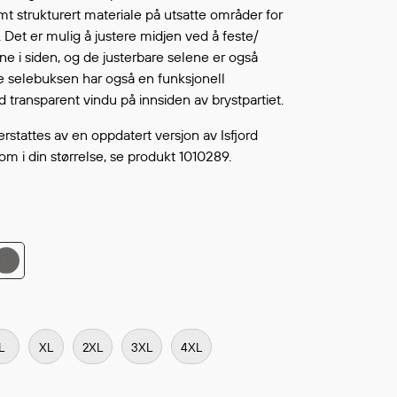
Fortsett å handle
t strukturert materiale på utsatte områder for
L ØNSKELISTEN
e. Det er mulig å justere midjen ved å feste/
e i siden, og de justerbare selene er også
 selebuksen har også en funksjonell
ransparent vindu på innsiden av brystpartiet.
rstattes av en oppdatert versjon av Isfjord
tom i din størrelse, se produkt 1010289.
L
XL
2XL
3XL
4XL