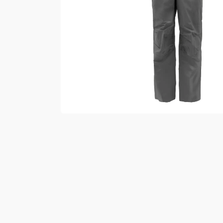
Vester
Bukser
Selebukser
Kjeledresser
Shortser
Ull
Ryggsekker
Tilbehør
Verneutstyr
Hodevern
Førstehjelp
Hørselvern
Øye- og ansiktsvern
Åndedrettsvern
Fallsikring