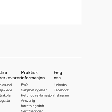
åre
Praktisk
Følg
erkevarer
informasjon
oss
alesund
FAQ
Linkedin
ljeklede
Salgsbetingelser
Facebook
trakofa
Retur og reklamasjon
Instagram
egatta
Ansvarlig
forretningsdrift
Sertifiseringer