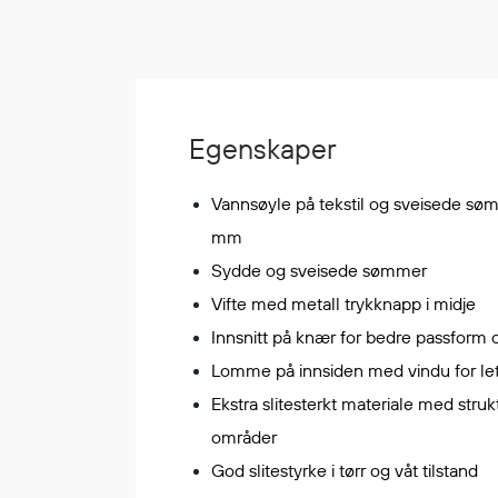
Korttidsdresser
Hansker
Sko
Hodelykter
Egenskaper
Gassmålere
Vannsøyle på tekstil og sveisede s
Regnklær
mm
Regnjakker
Sydde og sveisede sømmer
Anorakker
Vifte med metall trykknapp i midje
Forkle
Innsnitt på knær for bedre passform
Regnfrakker
Lomme på innsiden med vindu for lett 
Bukser
Ekstra slitesterkt materiale med struk
Selebukser
områder
Tilbehør
God slitestyrke i tørr og våt tilstand