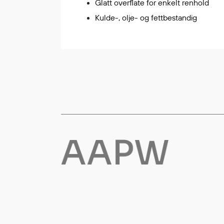
Glatt overflate for enkelt renhold
Flyt- og redningsprodukter
Kulde-, olje- og fettbestandig
Flytevester
Oppblåsbare vester
Redningsvester
Hybridvester
Flytejakker
Flytebukser
Flytedrakter
Tilbehør og reservedeler
Egenskaper
Ull
Flammehemmende
Synlighet
Multinorm