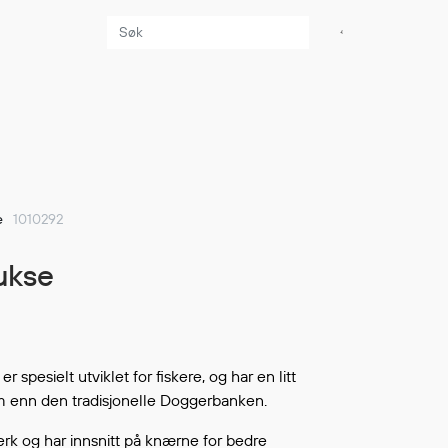
Aktuelt
Sikkerhet for dere
som jobber på sjøen
Møt oss på Nor-
e
1010292
Fishing 2026
Utvider Multi Shield
bukse
med T-skjorter og
trøyer
Se flere saker
er spesielt utviklet for fiskere, og har en litt
m enn den tradisjonelle Doggerbanken.
erk og har innsnitt på knærne for bedre