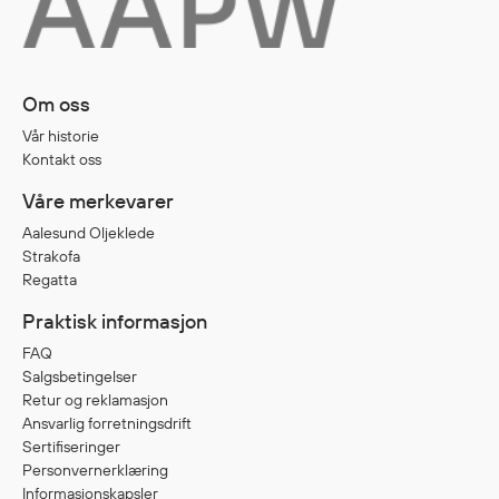
Egenskaper
Ull
Flammehemmende
Om oss
Synlighet
Vår historie
Multinorm
Kontakt oss
Stretch
Våre merkevarer
Vanntett
Aalesund Oljeklede
Isolerende
Strakofa
Flyt
Regatta
Praktisk informasjon
Fottøy
FAQ
Salgsbetingelser
Vernesko
Retur og reklamasjon
Fottøy uten vern
Ansvarlig forretningsdrift
Innleggssåler
Sertifiseringer
Personvernerklæring
Tilbehør
Informasjonskapsler