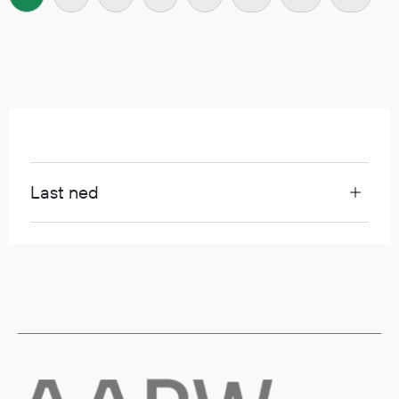
Regnfrakker
Bukser
Selebukser
Tilbehør
Flyt- og redningsprodukter
Flytevester
Last ned
Oppblåsbare vester
Redningsvester
Hybridvester
Flytejakker
Flytebukser
Flytedrakter
Tilbehør og reservedeler