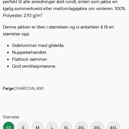
Hodevern
perfekt til alle anledninger året rundt, enten som jakke en
kjølig sommerkveld eller mellomlagsjakke om vinteren. 100%
Førstehjelp
Polyester, 270 g/m².
Hørselvern
Øye- og ansiktsvern
Denne jakken er liten i størrelsen og vi anbefaler å få en
Åndedrettsvern
størrelse opp.
Fallsikring
Sidelommer med glidelås.
Korttidsdresser
Nuppebehandlet.
Hansker
Flatlock-sømmer.
Sko
God ventilasjonsevne.
Hodelykter
Gassmålere
Farge:
CHARCOAL 490
Regnklær
Regnjakker
Størrelse
Anorakker
Forkle
XS
S
M
L
XL
2XL
3XL
4XL