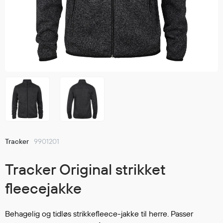
Jakker
med T
Anorakker
skjorte
Frakker
og trø
Mellomlag
Se fler
T-skjorter og gensere
saker
Vester
Bukser
Selebukser
Kjeledresser
Shortser
Tracker
9901201
Ull
Ryggsekker
Tracker Original strikket
Tilbehør
fleecejakke
Verneutstyr
Behagelig og tidløs strikkefleece-jakke til herre. Passer