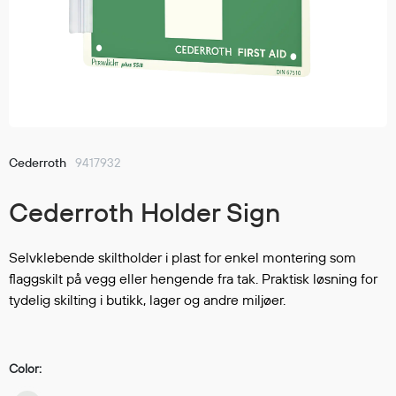
Jakker
med T
Anorakker
skjorte
Frakker
og trø
Mellomlag
Se fler
T-skjorter og gensere
saker
Vester
Bukser
Cederroth
9417932
Selebukser
Cederroth Holder Sign
Kjeledresser
Shortser
Ull
Selvklebende skiltholder i plast for enkel montering som
flaggskilt på vegg eller hengende fra tak. Praktisk løsning for
Ryggsekker
tydelig skilting i butikk, lager og andre miljøer.
Tilbehør
Color:
Verneutstyr