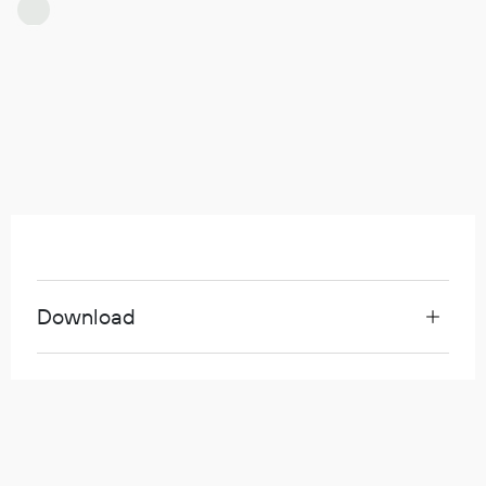
Hodevern
Førstehjelp
Hørselvern
Øye- og ansiktsvern
Åndedrettsvern
Fallsikring
Korttidsdresser
Hansker
Sko
Hodelykter
Gassmålere
Download
Regnklær
Regnjakker
Anorakker
Forkle