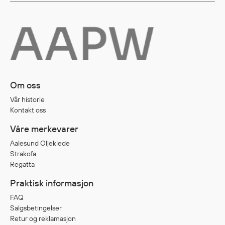
Regnfrakker
Bukser
Selebukser
Tilbehør
Om oss
Flyt- og redningsprodukter
Vår historie
Life jackets
Kontakt oss
Oppblåsbare vester
Våre merkevarer
Redningsvester
Hybridvester
Aalesund Oljeklede
Strakofa
Flytejakker
Regatta
Flytebukser
Praktisk informasjon
Flytedrakter
Tilbehør og reservedeler
FAQ
Salgsbetingelser
Retur og reklamasjon