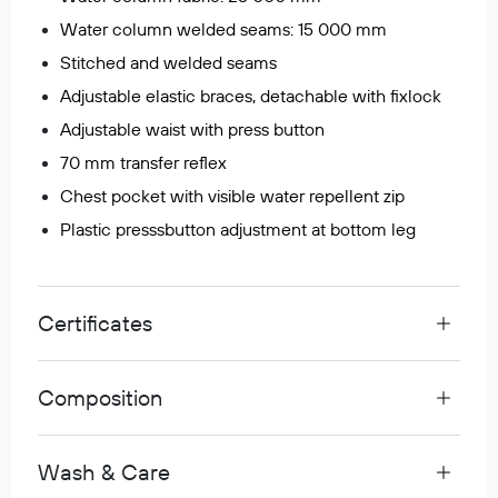
Regnfrakker
Water column welded seams: 15 000 mm
Bukser
Stitched and welded seams
Selebukser
Adjustable elastic braces, detachable with fixlock
Tilbehør
Adjustable waist with press button
70 mm transfer reflex
Flyt- og redningsprodukter
Chest pocket with visible water repellent zip
Life jackets
Plastic presssbutton adjustment at bottom leg
Oppblåsbare vester
Redningsvester
Hybridvester
Certificates
Flytejakker
Flytebukser
Composition
Flytedrakter
Tilbehør og reservedeler
Wash & Care