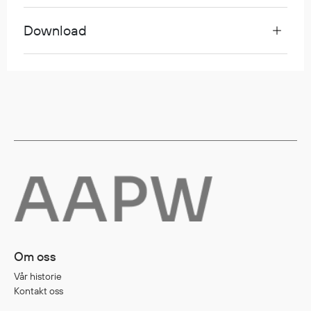
Egenskaper
Download
Ull
Flammehemmende
Synlighet
Multinorm
Stretch
Vanntett
Isolerende
Flyt
Fottøy
Vernesko
Om oss
Fottøy uten vern
Vår historie
Innleggssåler
Kontakt oss
Tilbehør