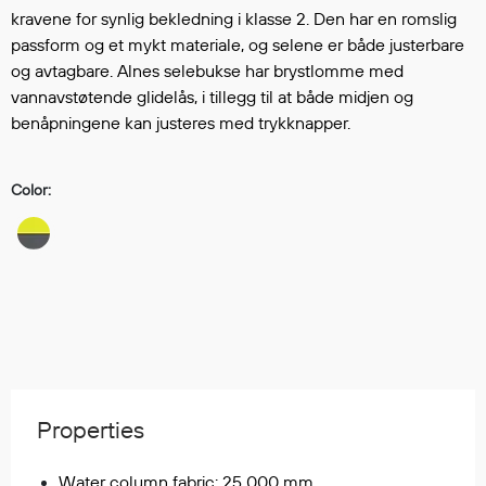
Hodevern
kravene for synlig bekledning i klasse 2. Den har en romslig
Førstehjelp
passform og et mykt materiale, og selene er både justerbare
Hørselvern
og avtagbare. Alnes selebukse har brystlomme med
Øye- og ansiktsvern
vannavstøtende glidelås, i tillegg til at både midjen og
Åndedrettsvern
benåpningene kan justeres med trykknapper.
Fallsikring
Korttidsdresser
Color:
Hansker
Sko
Hodelykter
Gassmålere
Regnklær
Regnjakker
Properties
Anorakker
Forkle
Water column fabric: 25 000 mm