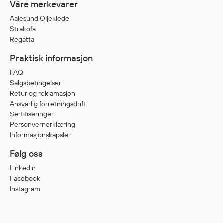
Våre merkevarer
Aalesund Oljeklede
Diverse
Strakofa
Regatta
Hode- og lommelykter
Sekker og bagger
Praktisk informasjon
Hygiene
FAQ
Mygg- og flåttmiddel
Salgsbetingelser
Retur og reklamasjon
Ansvarlig forretningsdrift
Sertifiseringer
Personvernerklæring
Informasjonskapsler
Følg oss
Linkedin
Facebook
Instagram