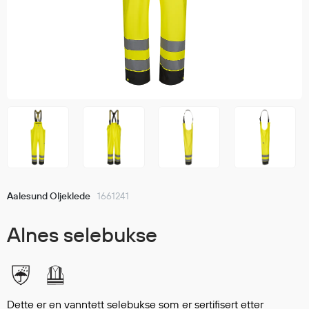
Jakker
med T
Anorakker
skjorte
Frakker
og trø
Mellomlag
Se fler
T-skjorter og gensere
saker
Vester
Bukser
Selebukser
Kjeledresser
Shortser
Aalesund Oljeklede
1661241
Ull
Ryggsekker
Alnes selebukse
Tilbehør
Verneutstyr
Dette er en vanntett selebukse som er sertifisert etter