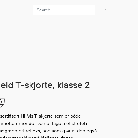
Aktuelt
Sikkerhet for dere
som jobber på sjøen
Møt oss på Nor-
Fishing 2026
Utvider Multi Shield
hield T-skjorte, klasse 2
med T-skjorter og
trøyer
Se flere saker
sertifisert Hi-Vis T-skjorte som er både
lammehemmende. Den er laget i et stretch-
 segmentert refleks, noe som gjør at den også