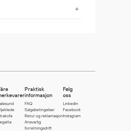
åre
Praktisk
Følg
erkevarer
informasjon
oss
alesund
FAQ
Linkedin
ljeklede
Salgsbetingelser
Facebook
trakofa
Retur og reklamasjon
Instagram
egatta
Ansvarlig
forretningsdrift