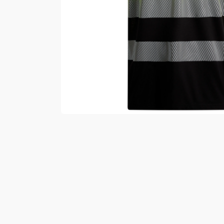
Vester
Bukser
Selebukser
Kjeledresser
Shortser
Ull
Ryggsekker
Tilbehør
Verneutstyr
Hodevern
Førstehjelp
Hørselvern
Øye- og ansiktsvern
Åndedrettsvern
Fallsikring