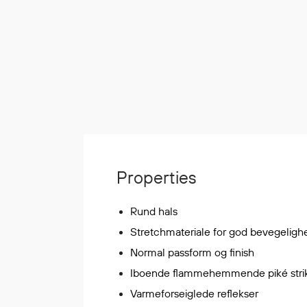
Korttidsdresser
Hansker
Sko
Hodelykter
Gassmålere
Regnklær
Regnjakker
Properties
Anorakker
Forkle
Rund hals
Regnfrakker
Stretchmateriale for god bevegeligh
Bukser
Normal passform og finish
Selebukser
Iboende flammehemmende piké stri
Tilbehør
Varmeforseiglede reflekser