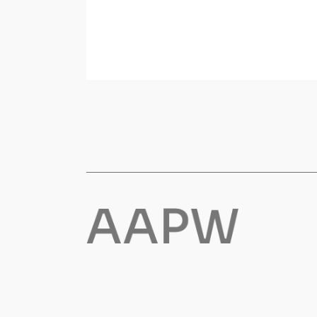
Flyt- og redningsprodukter
Life jackets
Oppblåsbare vester
Redningsvester
Hybridvester
Flytejakker
Flytebukser
Flytedrakter
Tilbehør og reservedeler
Egenskaper
Ull
Flammehemmende
Synlighet
Multinorm