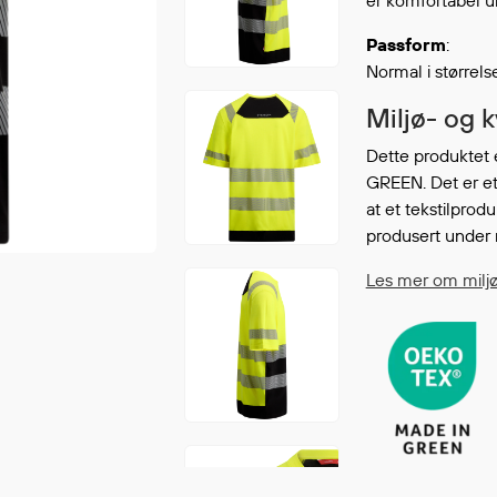
er komfortabel un
Continue shopping
GO 
Passform
:
Normal i størrel
Miljø- og 
Dette produktet 
GREEN. Det er et
at et tekstilprodu
produsert under 
Les mer om milj