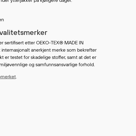
der ytterjakker på kjøligere dager.
Continue shopping
TO WISHLIST
sen
kvalitetsmerker
er sertifisert etter OEKO-TEX® MADE IN
 internasjonalt anerkjent merke som bekrefter
kt er testet for skadelige stoffer, samt at det er
miljøvennlige og samfunnsansvarlige forhold.
ømerket
.