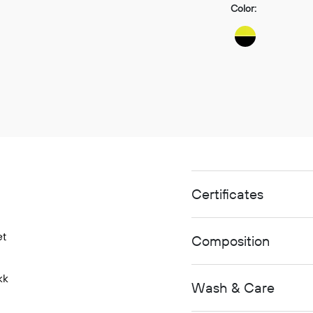
Color:
Certificates
et
Composition
kk
Wash & Care