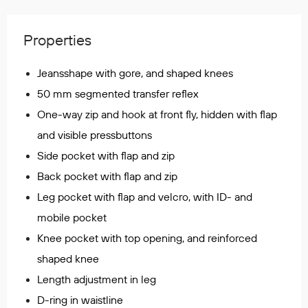
Regnfrakker
Bukser
Properties
Selebukser
Tilbehør
Jeansshape with gore, and shaped knees
50 mm segmented transfer reflex
One-way zip and hook at front fly, hidden with flap
Flyt- og redningsprodukter
and visible pressbuttons
Life jackets
Side pocket with flap and zip
Oppblåsbare vester
Redningsvester
Back pocket with flap and zip
Hybridvester
Leg pocket with flap and velcro, with ID- and
Flytejakker
mobile pocket
Flytebukser
Knee pocket with top opening, and reinforced
Flytedrakter
shaped knee
Tilbehør og reservedeler
Length adjustment in leg
D-ring in waistline