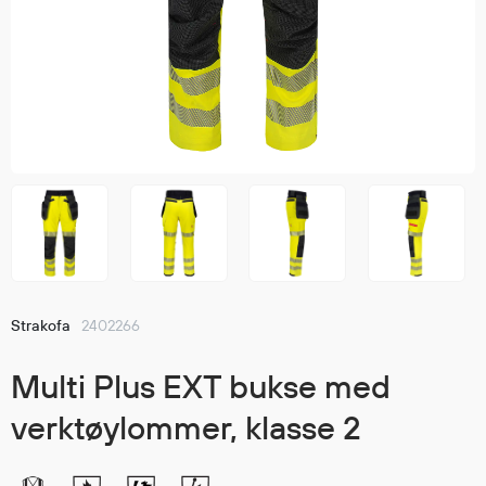
Jakker
med T
Anorakker
skjorte
Frakker
og trø
Mellomlag
Se fler
T-skjorter og gensere
saker
Vester
Bukser
Selebukser
Kjeledresser
Shortser
Ull
Strakofa
2402266
Ryggsekker
Tilbehør
Multi Plus EXT bukse med
verktøylommer, klasse 2
Verneutstyr