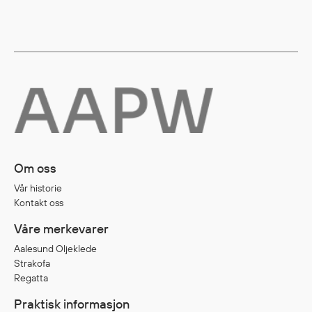
Diverse
Hode- og lommelykter
Sekker og bagger
Hygiene
Mygg- og flåttmiddel
Om oss
Vår historie
Kontakt oss
Våre merkevarer
Aalesund Oljeklede
Strakofa
Regatta
Praktisk informasjon