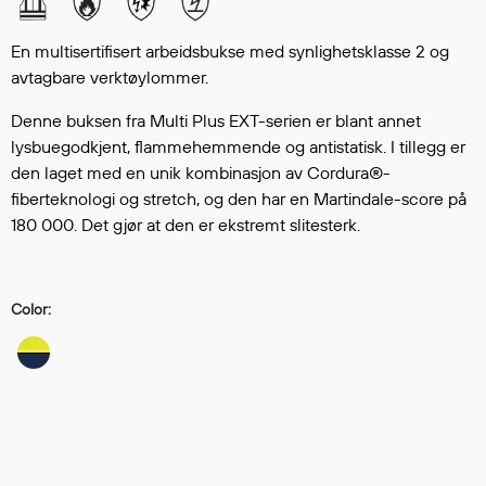
Hodevern
Førstehjelp
En multisertifisert arbeidsbukse med synlighetsklasse 2 og
Hørselvern
avtagbare verktøylommer.
Øye- og ansiktsvern
Denne buksen fra Multi Plus EXT-serien er blant annet
Åndedrettsvern
lysbuegodkjent, flammehemmende og antistatisk. I tillegg er
Fallsikring
den laget med en unik kombinasjon av Cordura®-
Korttidsdresser
fiberteknologi og stretch, og den har en Martindale-score på
Hansker
180 000. Det gjør at den er ekstremt slitesterk.
Sko
Hodelykter
Gassmålere
Color:
Regnklær
Regnjakker
Anorakker
Forkle