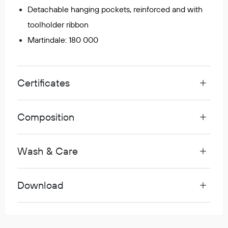
Detachable hanging pockets, reinforced and with
Egenskaper
toolholder ribbon
Ull
Flammehemmende
Martindale: 180 000
Synlighet
Multinorm
Stretch
Certificates
Vanntett
Isolerende
Composition
Flyt
Wash & Care
Fottøy
Vernesko
Download
Fottøy uten vern
Innleggssåler
Tilbehør