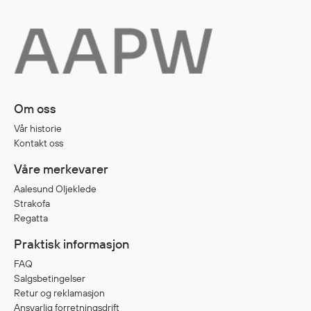
Egenskaper
Ull
Flammehemmende
Synlighet
Multinorm
Om oss
Stretch
Vanntett
Vår historie
Kontakt oss
Isolerende
Flyt
Våre merkevarer
Aalesund Oljeklede
Strakofa
Regatta
Fottøy
Vernesko
Praktisk informasjon
Fottøy uten vern
FAQ
Innleggssåler
Salgsbetingelser
Retur og reklamasjon
Tilbehør
Ansvarlig forretningsdrift