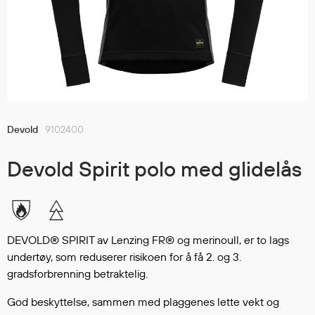
Jakker
med T
Anorakker
skjorte
Frakker
og trø
Mellomlag
Se fler
T-skjorter og gensere
saker
Vester
Bukser
Devold
9102400
Selebukser
Devold Spirit polo med glidelås
Kjeledresser
Shortser
Ull
Ryggsekker
DEVOLD® SPIRIT av Lenzing FR® og merinoull, er to lags
Tilbehør
undertøy, som reduserer risikoen for å få 2. og 3.
gradsforbrenning betraktelig.
Verneutstyr
God beskyttelse, sammen med plaggenes lette vekt og