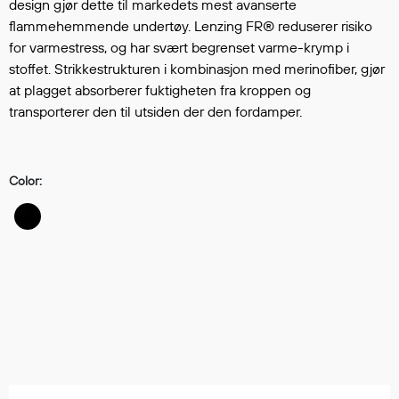
Hodevern
design gjør dette til markedets mest avanserte
flammehemmende undertøy. Lenzing FR® reduserer risiko
Førstehjelp
for varmestress, og har svært begrenset varme-krymp i
Hørselvern
stoffet. Strikkestrukturen i kombinasjon med merinofiber, gjør
Øye- og ansiktsvern
at plagget absorberer fuktigheten fra kroppen og
Åndedrettsvern
transporterer den til utsiden der den fordamper.
Fallsikring
Korttidsdresser
Hansker
Color:
Sko
Hodelykter
Gassmålere
Regnklær
Regnjakker
Anorakker
Forkle