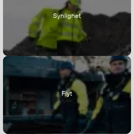
Regnfrakker
Bukser
Synlighet
Selebukser
Tilbehør
Flyt- og redningsprodukter
Flytevester
Oppblåsbare vester
Redningsvester
Hybridvester
Flyt
Flytejakker
Flytebukser
Flytedrakter
Tilbehør og reservedeler