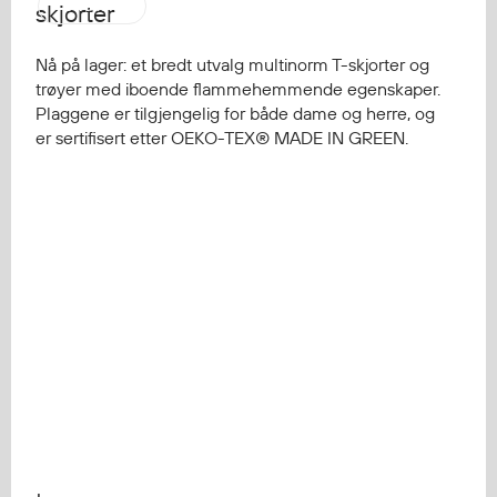
Strakofa
skjorter
Nå på lager: et bredt utvalg multinorm T-skjorter og
trøyer med iboende flammehemmende egenskaper.
Plaggene er tilgjengelig for både dame og herre, og
er sertifisert etter OEKO-TEX® MADE IN GREEN.