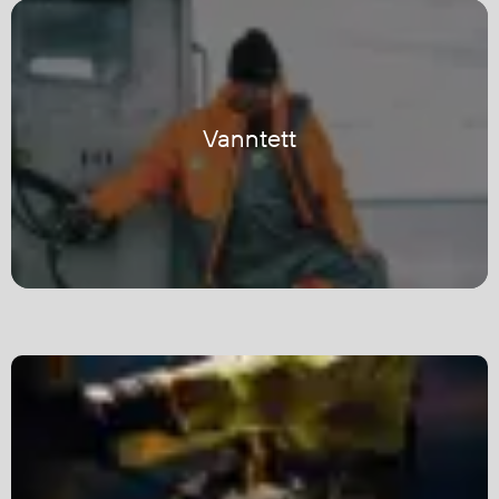
Egenskaper
Ull
Flammehemmende
Synlighet
Vanntett
Multinorm
Stretch
Vanntett
Isolerende
Flyt
Fottøy
Vernesko
Fottøy uten vern
Innleggssåler
Tilbehør