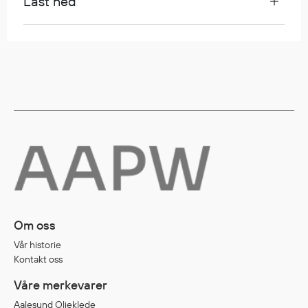
Last ned
Egenskaper
Ull
Flammehemmende
Synlighet
Multinorm
Stretch
Vanntett
Isolerende
Flyt
Fottøy
Om oss
Vernesko
Vår historie
Fottøy uten vern
Kontakt oss
Innleggssåler
Våre merkevarer
Tilbehør
Aalesund Oljeklede