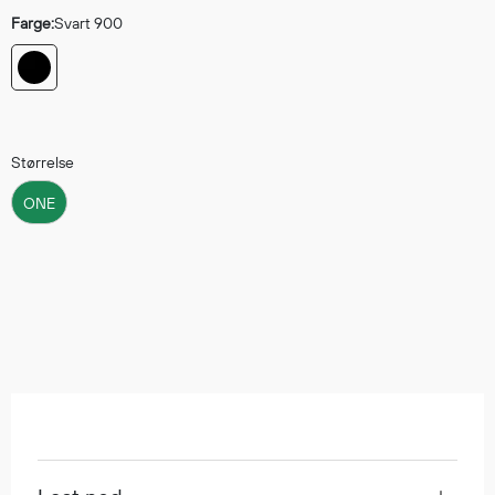
Regnfrakker
Farge:
Svart 900
Bukser
Selebukser
Tilbehør
Størrelse
Flyt- og redningsprodukter
ONE
Flytevester
Oppblåsbare vester
Redningsvester
Hybridvester
Flytejakker
Flytebukser
Flytedrakter
Tilbehør og reservedeler