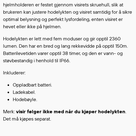
Hodevern
hjelmholderen er festet gjennom visirets skruehull, slik at
Førstehjelp
brukeren kan justere hodelykten og visiret samtidig for å sikre
Hørselvern
optimal belysning og perfekt lysfordeling, enten visiret er
Øye- og ansiktsvern
hevet eller ikke på hjelmen.
Åndedrettsvern
Hodelykten er lett med fem moduser og gir opptil 2360
Fallsikring
lumen. Den har en bred og lang rekkevidde på opptil 150m.
Korttidsdresser
Batterilevetiden varer opptil 38 timer, og den er vann- og
Hansker
støvbestandig i henhold til IP66.
Sko
Inkluderer:
Hodelykter
Gassmålere
Oppladbart batteri.
Ladekabel.
Hodebøyle.
Regnklær
Merk:
visir følger ikke med når du kjøper hodelykten
.
Regnjakker
Det må kjøpes separat.
Anorakker
Forkle