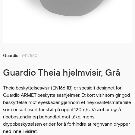
Jakker
med T
Anorakker
skjorte
Frakker
og trø
Mellomlag
Se fler
T-skjorter og gensere
saker
Vester
Bukser
Guardio
9417860
Selebukser
Guardio Theia hjelmvisir, Grå
Kjeledresser
Shortser
Ull
Theia beskyttelsesvisir (EN166 1B) er spesielt designet for
Guardio ARMET beskyttelseshjelmer. Et kort visir som gir god
Ryggsekker
beskyttelse mot øyeskader gjennom et høykvalitetsmateriale
Tilbehør
som er sertifisert for støt på opptil 120m/s. Visiret er også
ripebestandig og behandlet mot tåke, mens
dryppbeskyttelsen er der for å forhindre at regnvann drypper
Verneutstyr
ned inne i visiret.