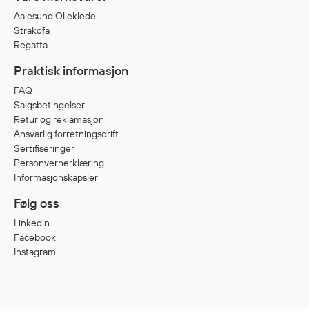
Egenskaper
Aalesund Oljeklede
Strakofa
Ull
Regatta
Flammehemmende
Praktisk informasjon
Synlighet
Multinorm
FAQ
Salgsbetingelser
Stretch
Retur og reklamasjon
Vanntett
Ansvarlig forretningsdrift
Isolerende
Sertifiseringer
Personvernerklæring
Flyt
Informasjonskapsler
Følg oss
Fottøy
Linkedin
Facebook
Vernesko
Instagram
Fottøy uten vern
Innleggssåler
Tilbehør