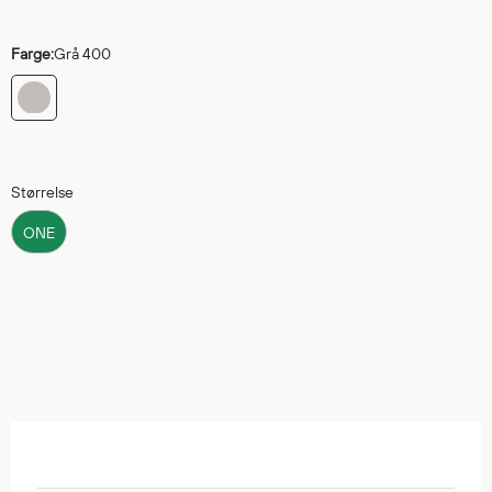
Hodevern
Førstehjelp
Farge:
Grå 400
Hørselvern
Øye- og ansiktsvern
Åndedrettsvern
Fallsikring
Korttidsdresser
Størrelse
Hansker
ONE
Sko
Hodelykter
Gassmålere
Regnklær
Regnjakker
Anorakker
Forkle