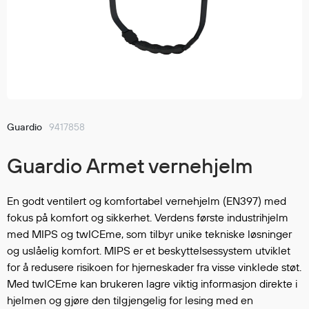
Jakker
med T
Anorakker
skjorte
Frakker
og trø
Mellomlag
Se fler
T-skjorter og gensere
saker
Vester
Bukser
Guardio
9417858
Selebukser
Guardio Armet vernehjelm
Kjeledresser
Shortser
Ull
En godt ventilert og komfortabel vernehjelm (EN397) med
fokus på komfort og sikkerhet. Verdens første industrihjelm
Ryggsekker
med MIPS og twICEme, som tilbyr unike tekniske løsninger
Tilbehør
og uslåelig komfort. MIPS er et beskyttelsessystem utviklet
for å redusere risikoen for hjerneskader fra visse vinklede støt.
Med twICEme kan brukeren lagre viktig informasjon direkte i
Verneutstyr
hjelmen og gjøre den tilgjengelig for lesing med en