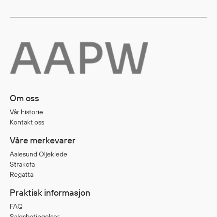
Egenskaper
Ull
Flammehemmende
Synlighet
Multinorm
Stretch
Vanntett
Om oss
Isolerende
Vår historie
Flyt
Kontakt oss
Våre merkevarer
Fottøy
Aalesund Oljeklede
Strakofa
Vernesko
Regatta
Fottøy uten vern
Praktisk informasjon
Innleggssåler
Tilbehør
FAQ
Salgsbetingelser