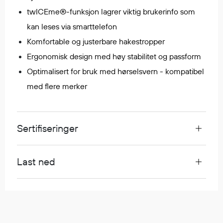
Regnfrakker
twICEme®-funksjon lagrer viktig brukerinfo som
Bukser
kan leses via smarttelefon
Selebukser
Komfortable og justerbare hakestropper
Tilbehør
Ergonomisk design med høy stabilitet og passform
Optimalisert for bruk med hørselsvern - kompatibel
med flere merker
Flyt- og redningsprodukter
Flytevester
Oppblåsbare vester
Sertifiseringer
Redningsvester
Hybridvester
Flytejakker
Last ned
Flytebukser
Flytedrakter
Tilbehør og reservedeler