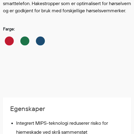
Hodevern
smarttelefon. Hakestropper som er optimalisert for hørselvern
Førstehjelp
og er godkjent for bruk med forskjellige hørselsvernmerker.
Hørselvern
Øye- og ansiktsvern
Farge:
Åndedrettsvern
Fallsikring
Korttidsdresser
Hansker
Sko
Hodelykter
Gassmålere
Regnklær
Egenskaper
Regnjakker
Anorakker
Integrert MIPS-teknologi reduserer risiko for
Forkle
hjerneskade ved skrå sammenstøt