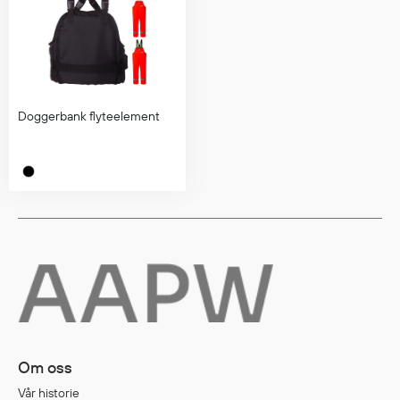
Diverse
Hode- og lommelykter
Sekker og bagger
Doggerbank flyteelement
Hygiene
Mygg- og flåttmiddel
Om oss
Vår historie