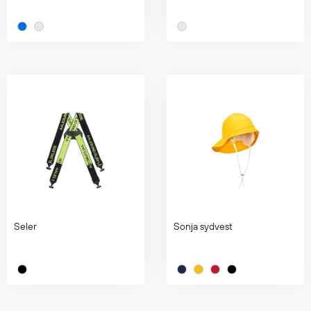
Regnfrakker
Bukser
Selebukser
Tilbehør
Flyt- og redningsprodukter
Flytevester
Oppblåsbare vester
Redningsvester
Hybridvester
Flytejakker
Seler
Sonja sydvest
Flytebukser
Flytedrakter
Tilbehør og reservedeler