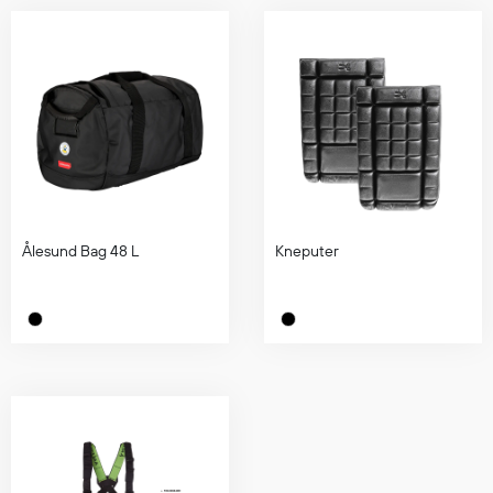
Egenskaper
Ull
Flammehemmende
Synlighet
Multinorm
Stretch
Vanntett
Isolerende
Ålesund Bag 48 L
Kneputer
Flyt
Fottøy
Vernesko
Fottøy uten vern
Innleggssåler
Tilbehør