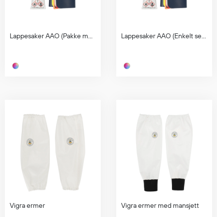
Hodevern
Førstehjelp
Hørselvern
Lappesaker AAO (Pakke med 7 sett)
Lappesaker AAO (Enkelt sett)
Øye- og ansiktsvern
Åndedrettsvern
Fallsikring
Korttidsdresser
Hansker
Sko
Hodelykter
Gassmålere
Regnklær
Regnjakker
Anorakker
Vigra ermer
Vigra ermer med mansjett
Forkle