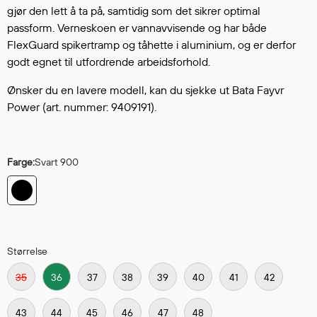
Hodevern
gjør den lett å ta på, samtidig som det sikrer optimal
Førstehjelp
passform. Verneskoen er vannavvisende og har både
Hørselvern
FlexGuard spikertramp og tåhette i aluminium, og er derfor
Øye- og ansiktsvern
godt egnet til utfordrende arbeidsforhold.
Åndedrettsvern
Ønsker du en lavere modell, kan du sjekke ut Bata Fayvr
Fallsikring
Power (art. nummer: 9409191).
Korttidsdresser
Hansker
Sko
Farge:
Svart 900
Hodelykter
Gassmålere
Regnklær
Størrelse
Regnjakker
35
36
37
38
39
40
41
42
Anorakker
Forkle
43
44
45
46
47
48