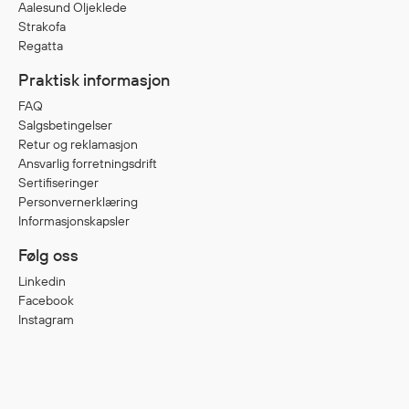
Aalesund Oljeklede
Strakofa
Regatta
Diverse
Hode- og lommelykter
Praktisk informasjon
Sekker og bagger
FAQ
Salgsbetingelser
Hygiene
Retur og reklamasjon
Mygg- og flåttmiddel
Ansvarlig forretningsdrift
Sertifiseringer
Personvernerklæring
Informasjonskapsler
Følg oss
Linkedin
Facebook
Instagram