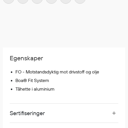
Regnfrakker
Bukser
Selebukser
Tilbehør
Flyt- og redningsprodukter
Egenskaper
Flytevester
Oppblåsbare vester
FO - Motstandsdyktig mot drivstoff og olje
Redningsvester
Boa® Fit System
Hybridvester
Flytejakker
Tåhette i aluminium
Flytebukser
Flytedrakter
Tilbehør og reservedeler
Sertifiseringer