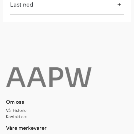
Last ned
Egenskaper
Ull
Flammehemmende
Synlighet
Multinorm
Stretch
Vanntett
Isolerende
Flyt
Fottøy
Om oss
Vernesko
Vår historie
Fottøy uten vern
Kontakt oss
Innleggssåler
Våre merkevarer
Tilbehør