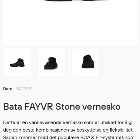
Jakker
med T
Anorakker
skjorte
Frakker
og trø
Mellomlag
Se fler
T-skjorter og gensere
saker
Vester
Bukser
Selebukser
Kjeledresser
Shortser
Bata
9409192
Ull
Ryggsekker
Bata FAYVR Stone vernesko
Tilbehør
Dette er en vannavvisende vernesko som er utviklet for å gi
deg den beste kombinasjonen av beskyttelse og fleksibilitet.
Verneutstyr
Skoen kommer med det populære BOA® Fit-systemet, som