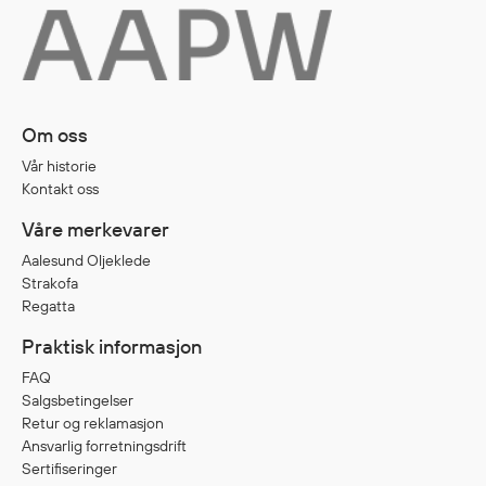
Diverse
Hode- og lommelykter
Sekker og bagger
Om oss
Hygiene
Vår historie
Mygg- og flåttmiddel
Kontakt oss
Våre merkevarer
Aalesund Oljeklede
Strakofa
Regatta
Praktisk informasjon
FAQ
Salgsbetingelser
Retur og reklamasjon
Ansvarlig forretningsdrift
Sertifiseringer