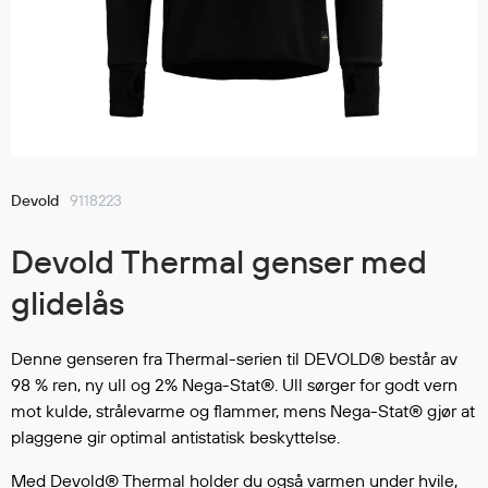
Jakker
med T
Anorakker
skjorte
Frakker
og trø
Mellomlag
Se fler
T-skjorter og gensere
saker
Vester
Bukser
Devold
9118223
Selebukser
Devold Thermal genser med
Kjeledresser
Shortser
glidelås
Ull
Ryggsekker
Denne genseren fra Thermal-serien til DEVOLD® består av
Tilbehør
98 % ren, ny ull og 2% Nega-Stat®. Ull sørger for godt vern
mot kulde, strålevarme og flammer, mens Nega-Stat® gjør at
plaggene gir optimal antistatisk beskyttelse.
Verneutstyr
Med Devold® Thermal holder du også varmen under hvile,