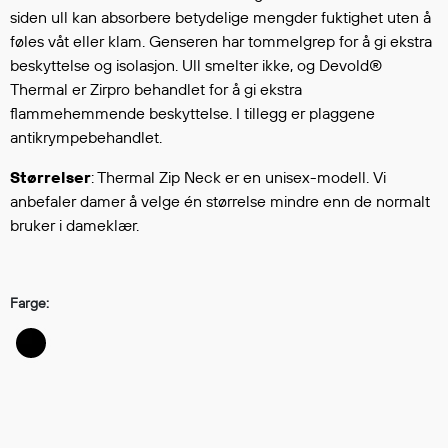
Hodevern
siden ull kan absorbere betydelige mengder fuktighet uten å
Førstehjelp
føles våt eller klam. Genseren har tommelgrep for å gi ekstra
Hørselvern
beskyttelse og isolasjon. Ull smelter ikke, og Devold®
Øye- og ansiktsvern
Thermal er Zirpro behandlet for å gi ekstra
Åndedrettsvern
flammehemmende beskyttelse. I tillegg er plaggene
antikrympebehandlet.
Fallsikring
Korttidsdresser
Størrelser
: Thermal Zip Neck er en unisex-modell. Vi
Hansker
anbefaler damer å velge én størrelse mindre enn de normalt
Sko
bruker i dameklær.
Hodelykter
Gassmålere
Farge:
Regnklær
Regnjakker
Anorakker
Forkle