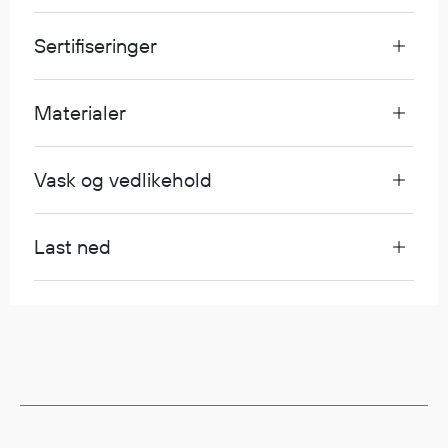
Egenskaper
Sertifiseringer
Ull
Flammehemmende
Synlighet
Materialer
Multinorm
Stretch
Vask og vedlikehold
Vanntett
Isolerende
Flyt
Last ned
Fottøy
Vernesko
Fottøy uten vern
Innleggssåler
Tilbehør