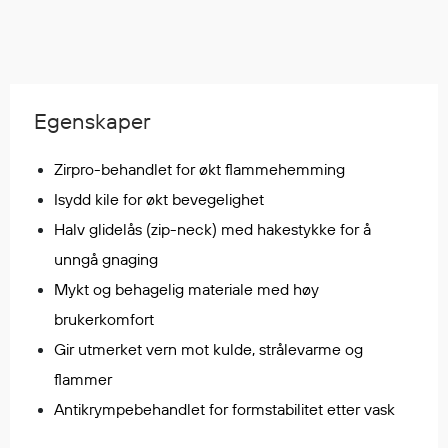
Regnfrakker
Bukser
Selebukser
Tilbehør
Egenskaper
Zirpro-behandlet for økt flammehemming
Flyt- og redningsprodukter
Isydd kile for økt bevegelighet
Flytevester
Oppblåsbare vester
Halv glidelås (zip-neck) med hakestykke for å
Redningsvester
unngå gnaging
Hybridvester
Mykt og behagelig materiale med høy
Flytejakker
brukerkomfort
Flytebukser
Gir utmerket vern mot kulde, strålevarme og
Flytedrakter
flammer
Tilbehør og reservedeler
Antikrympebehandlet for formstabilitet etter vask