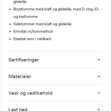
glidelås
Egenskaper
Brystlomme med klaff og glidelås, med D-ring, ID-
Ull
og kartlomme
Flammehemmende
Sidelommer med klaff og glidelås
Synlighet
Ermribb m/tommelhull
Multinorm
Elastisk snor i nedkant
Stretch
Vanntett
Isolerende
Sertifiseringer
Flyt
Materialer
Fottøy
Vernesko
Vask og vedlikehold
Fottøy uten vern
Innleggssåler
Tilbehør
Last ned