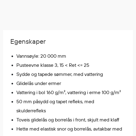
Regnfrakker
Bukser
Selebukser
Tilbehør
Egenskaper
Flyt- og redningsprodukter
Vannsøyle: 20 000 mm
Flytevester
Pusteevne klasse 3, 15 < Ret <= 25
Oppblåsbare vester
Sydde og tapede sømmer, med vattering
Redningsvester
Glidelås under ermer
Hybridvester
Vattering i bol 160 g/m², vattering i erme 100 g/m²
Flytejakker
50 mm påsydd og tapet refleks, med
Flytebukser
Flytedrakter
skulderrefleks
Tilbehør og reservedeler
Toveis glidelås og borrelås i front, skjult med klaff
Hette med elastisk snor og borrelås, avtakbar med