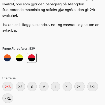
Hodevern
kvalitet, noe som gjør den behagelig på. Mengden
Førstehjelp
fluoriserende materiale og refleks gjør også at den gir 24t
Hørselvern
synlighet.
Øye- og ansiktsvern
Jakken er i tillegg pustende, vind- og vanntett, og hetten en
Åndedrettsvern
avtagbar.
Fallsikring
Korttidsdresser
Hansker
Farge:
Fl. rød/svart 839
Sko
Hodelykter
Gassmålere
Størrelse
Regnklær
2XS
XS
S
M
L
XL
2XL
3XL
Regnjakker
Anorakker
4XL
Forkle