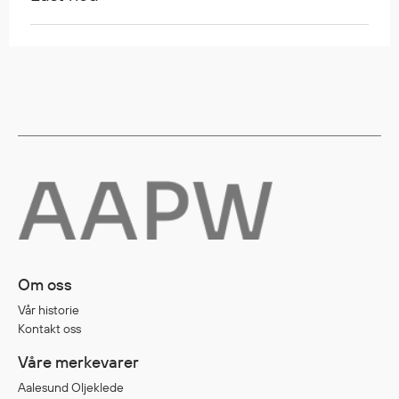
Diverse
Hode- og lommelykter
Sekker og bagger
Hygiene
Mygg- og flåttmiddel
Om oss
Vår historie
Kontakt oss
Våre merkevarer
Aalesund Oljeklede