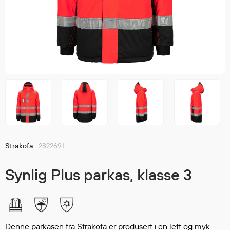
Jakker
med T
Anorakker
skjorte
Frakker
og trø
Mellomlag
Se fler
T-skjorter og gensere
saker
Vester
Bukser
Selebukser
Kjeledresser
Shortser
Strakofa
2822691
Ull
Ryggsekker
Synlig Plus parkas, klasse 3
Tilbehør
Verneutstyr
Denne parkasen fra Strakofa er produsert i en lett og myk