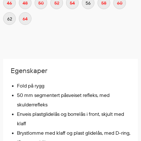
46
48
50
52
54
56
58
60
Regnfrakker
Bukser
62
64
Selebukser
Tilbehør
Flyt- og redningsprodukter
Flytevester
Egenskaper
Oppblåsbare vester
Redningsvester
Fold på rygg
Hybridvester
50 mm segmentert påsveiset refleks, med
Flytejakker
skulderrefleks
Flytebukser
Enveis plastglidelås og borrelås i front, skjult med
Flytedrakter
Tilbehør og reservedeler
klaff
Brystlomme med klaff og plast glidelås, med D-ring,