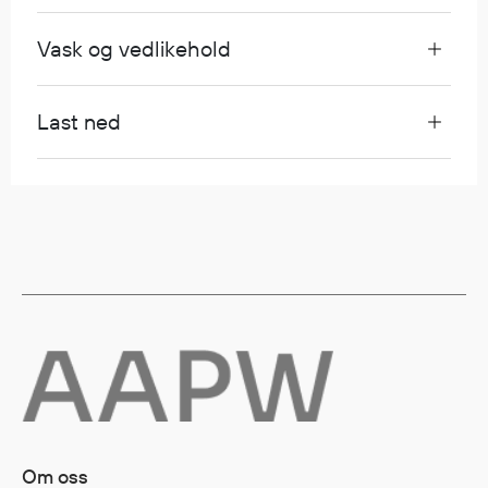
Vask og vedlikehold
Diverse
Hode- og lommelykter
Last ned
Sekker og bagger
Hygiene
Mygg- og flåttmiddel
Om oss