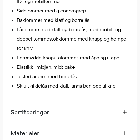
ID- og mobillomme
Egenskaper
Sidelommer med gjennomgrep
Ull
Baklommer med klaff og borrelås
Flammehemmende
Lårlomme med klaff og borrelås, med mobil- og
Synlighet
dobbel tommestokklomme med knapp og hempe
Multinorm
for kniv
Stretch
Formsydde kneputelommer, med åpning i topp
Vanntett
Isolerende
Elastikk i midjen, midt bake
Flyt
Justerbar erm med borrelås
Skjult glidelås med klaff, langs ben opp til kne
Fottøy
Vernesko
Sertifiseringer
Fottøy uten vern
Innleggssåler
Materialer
Tilbehør