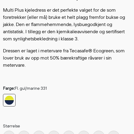
Hodevern
Førstehjelp
Multi Plus kjeledress er det perfekte valget for de som
foretrekker (eller må) bruke et helt plagg fremfor bukse og
Hørselvern
jakke. Den er flammehemmende, lysbuegodkjent og
Øye- og ansiktsvern
antistatisk. I tillegg er den kjemikalieavvisende og sertifisert
Åndedrettsvern
som synlighetsbekledning i klasse 3.
Fallsikring
Korttidsdresser
Dressen er laget i metervare fra Tecasafe® Ecogreen, som
Hansker
lover bruk av opp mot 50% bærekraftige råvarer i sin
metervare.
Sko
Hodelykter
Gassmålere
Farge:
Fl. gul/marine 331
Regnklær
Regnjakker
Anorakker
Størrelse
Forkle