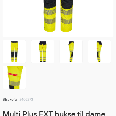
Jakker
med T
Anorakker
skjorte
Frakker
og trø
Mellomlag
Se fler
T-skjorter og gensere
saker
Vester
Bukser
Selebukser
Kjeledresser
Shortser
Ull
Ryggsekker
Tilbehør
Strakofa
2402273
Verneutstyr
Multi Plus EXT bukse til dame,