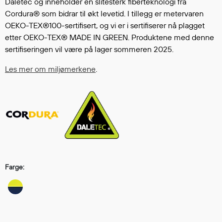
Daletec og inneholder en slitesterk fiberteknologi fra
Regnfrakker
Cordura® som bidrar til økt levetid. I tillegg er metervaren
Bukser
OEKO-TEX®100-sertifisert, og vi er i sertifiserer nå plagget
Selebukser
etter OEKO-TEX® MADE IN GREEN. Produktene med denne
Tilbehør
sertifiseringen vil være på lager sommeren 2025.
Les mer om miljømerkene
.
Flyt- og redningsprodukter
Flytevester
Oppblåsbare vester
Redningsvester
Hybridvester
Flytejakker
Flytebukser
Farge:
Flytedrakter
Tilbehør og reservedeler