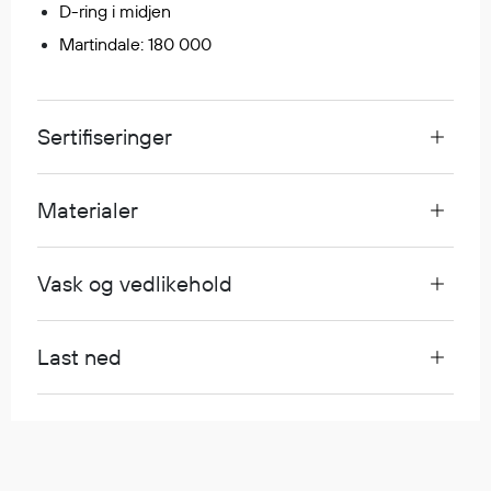
D-ring i midjen
Martindale: 180 000
Diverse
Hode- og lommelykter
Sekker og bagger
Sertifiseringer
Hygiene
Mygg- og flåttmiddel
Materialer
Vask og vedlikehold
Last ned