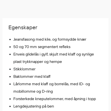
Egenskaper
Ull
Flammehemmende
Synlighet
Egenskaper
Multinorm
Stretch
Jeansfasong med kile, og formsydde knær
Vanntett
50 og 70 mm segmentert refleks
Isolerende
Enveis glidelås i gylf, skjult med klaff og synlige
Flyt
plast trykknapper og hempe
Stikklommer
Baklommer med klaff
Fottøy
Lårlomme med klaff og borrelås, med ID- og
Vernesko
mobillomme og D-ring
Fottøy uten vern
Forsterkede kneputelommer, med åpning i topp
Innleggssåler
Tilbehør
Lengdejustering på ben