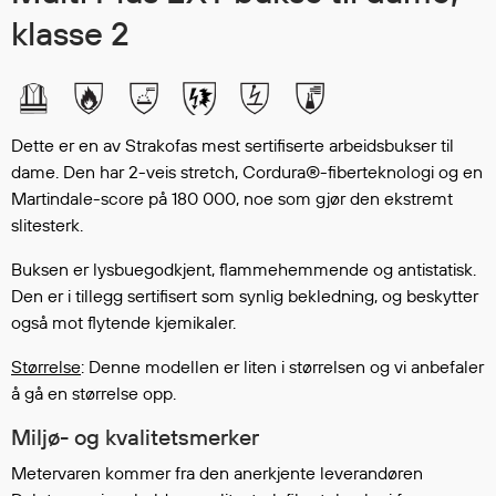
Hodevern
klasse 2
Førstehjelp
Hørselvern
Øye- og ansiktsvern
Åndedrettsvern
Dette er en av Strakofas mest sertifiserte arbeidsbukser til
Fallsikring
dame. Den har 2-veis stretch, Cordura®-fiberteknologi og en
Korttidsdresser
Martindale-score på 180 000, noe som gjør den ekstremt
Hansker
slitesterk.
Sko
Buksen er lysbuegodkjent, flammehemmende og antistatisk.
Hodelykter
Den er i tillegg sertifisert som synlig bekledning, og beskytter
Gassmålere
også mot flytende kjemikaler.
Størrelse
: Denne modellen er liten i størrelsen og vi anbefaler
Regnklær
å gå en størrelse opp.
Regnjakker
Miljø- og kvalitetsmerker
Anorakker
Metervaren kommer fra den anerkjente leverandøren
Forkle