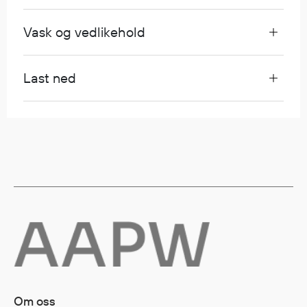
Vask og vedlikehold
Diverse
Hode- og lommelykter
Last ned
Sekker og bagger
Hygiene
Mygg- og flåttmiddel
Om oss