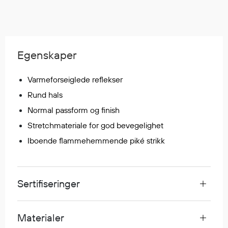
Egenskaper
Ull
Flammehemmende
Synlighet
Egenskaper
Multinorm
Varmeforseiglede reflekser
Stretch
Vanntett
Rund hals
Isolerende
Normal passform og finish
Flyt
Stretchmateriale for god bevegelighet
Iboende flammehemmende piké strikk
Fottøy
Vernesko
Sertifiseringer
Fottøy uten vern
Innleggssåler
Materialer
Tilbehør