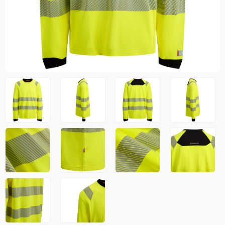
Jakker
med T
Anorakker
skjorte
Frakker
og trø
Mellomlag
Se fler
T-skjorter og gensere
saker
Vester
Bukser
Selebukser
Kjeledresser
Shortser
Ull
Ryggsekker
Tilbehør
Verneutstyr