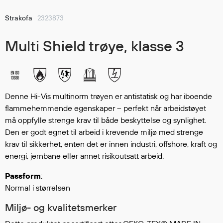
Hodevern
Førstehjelp
Strakofa
2323873
Hørselvern
Multi Shield trøye, klasse 3
Øye- og ansiktsvern
Åndedrettsvern
Fallsikring
Korttidsdresser
Hansker
Denne Hi-Vis multinorm trøyen er antistatisk og har iboende
flammehemmende egenskaper – perfekt når arbeidstøyet
Sko
må oppfylle strenge krav til både beskyttelse og synlighet.
Hodelykter
Den er godt egnet til arbeid i krevende miljø med strenge
Gassmålere
krav til sikkerhet, enten det er innen industri, offshore, kraft og
energi, jernbane eller annet risikoutsatt arbeid.
Regnklær
Passform
:
Normal i størrelsen
Regnjakker
Anorakker
Miljø- og kvalitetsmerker
Forkle