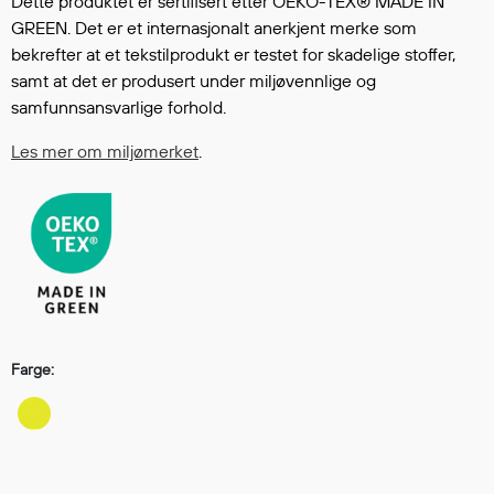
Dette produktet er sertifisert etter OEKO-TEX® MADE IN
Regnfrakker
GREEN. Det er et internasjonalt anerkjent merke som
Bukser
bekrefter at et tekstilprodukt er testet for skadelige stoffer,
Selebukser
samt at det er produsert under miljøvennlige og
Tilbehør
samfunnsansvarlige forhold.
Les mer om miljømerket
.
Flyt- og redningsprodukter
Flytevester
Oppblåsbare vester
Redningsvester
Hybridvester
Flytejakker
Farge:
Flytebukser
Flytedrakter
Tilbehør og reservedeler