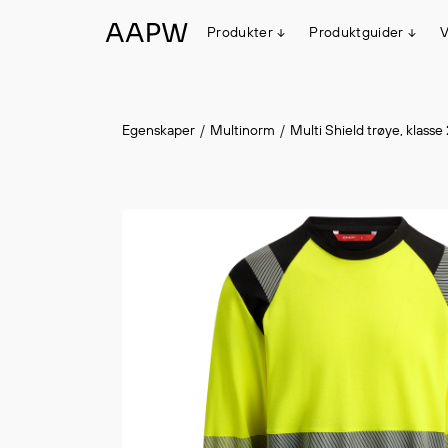
Produkter
Produktguider
V
Egenskaper
Egenskaper
Multinorm
Multi Shield trøye, klasse 
Multinorm
Synlighet
Vanntett
Alle produkter
Flyt
#ItemAdded
#ItemAdded
Stretch
Arbeidsklær
Hodeplagg
Jakker
Anorakker
Frakker
Mellomlag
T-skjorter og gensere