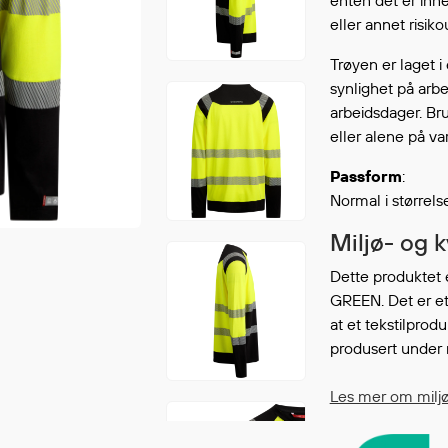
enten det er inne
Fortsett å handle
eller annet risiko
GÅ TI
Trøyen er laget i
synlighet på arbe
arbeidsdager. Br
eller alene på v
Passform
:
Normal i størrel
Miljø- og 
Dette produktet 
GREEN. Det er et
at et tekstilprodu
produsert under 
Les mer om milj