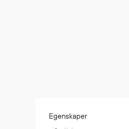
Korttidsdresser
Hansker
Sko
Hodelykter
Gassmålere
Regnklær
Regnjakker
Anorakker
Forkle
Regnfrakker
Bukser
Selebukser
Egenskaper
Tilbehør