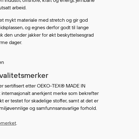
n industri, offshore, kraft og energi, jernbane
Fortsett å handle
utsatt arbeid.
L ØNSKELISTEN
 et mykt materiale med stretch og gir god
idsplassen, og egnes derfor godt til lange
uk den under jakker for økt beskyttelsesgrad
arme dager.
sen
kvalitetsmerker
er sertifisert etter OEKO-TEX® MADE IN
 internasjonalt anerkjent merke som bekrefter
kt er testet for skadelige stoffer, samt at det er
miljøvennlige og samfunnsansvarlige forhold.
ømerket
.