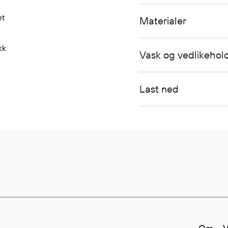
et
Materialer
kk
Vask og vedlikehol
Last ned