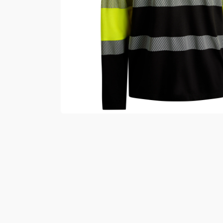
Vester
Bukser
Selebukser
Kjeledresser
Shortser
Ull
Ryggsekker
Tilbehør
Verneutstyr
Hodevern
Førstehjelp
Hørselvern
Øye- og ansiktsvern
Åndedrettsvern
Fallsikring