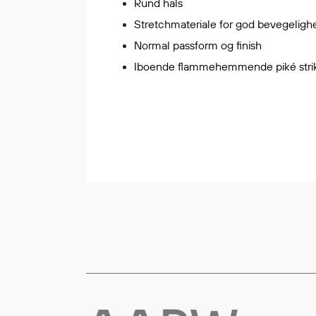
Rund hals
Flyt- og redningsprodukter
Stretchmateriale for god bevegeligh
Flytevester
Normal passform og finish
Oppblåsbare vester
Iboende flammehemmende piké stri
Redningsvester
Hybridvester
Flytejakker
Flytebukser
Flytedrakter
Tilbehør og reservedeler
Egenskaper
Ull
Flammehemmende
Synlighet
Multinorm