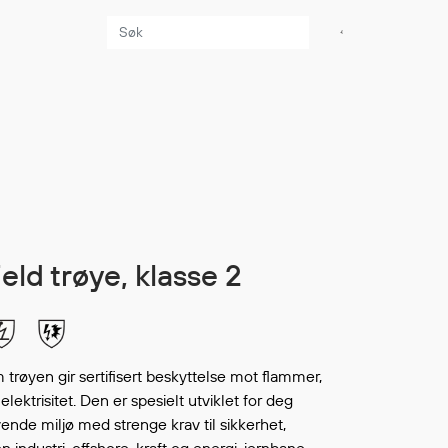
Aktuelt
Sikkerhet for dere
som jobber på sjøen
Møt oss på Nor-
Fishing 2026
Utvider Multi Shield
hield trøye, klasse 2
med T-skjorter og
trøyer
Se flere saker
trøyen gir sertifisert beskyttelse mot flammer,
elektrisitet. Den er spesielt utviklet for deg
ende miljø med strenge krav til sikkerhet,