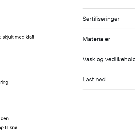
Sertifiseringer
, skjult med klaff
Materialer
Vask og vedlikehol
Last ned
ring
t ben
p til kne