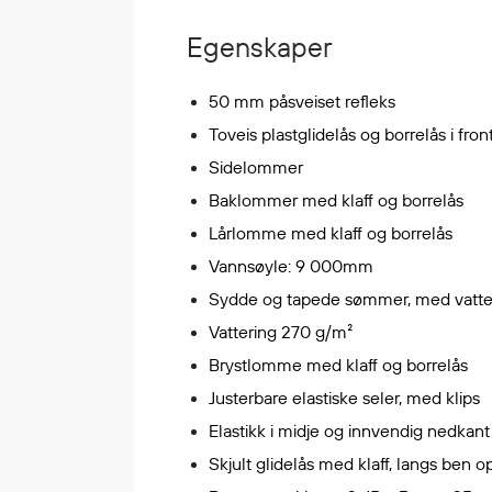
Korttidsdresser
Egenskaper
Hansker
Sko
50 mm påsveiset refleks
Hodelykter
Toveis plastglidelås og borrelås i front
Gassmålere
Sidelommer
Baklommer med klaff og borrelås
Lårlomme med klaff og borrelås
Regnklær
Regnjakker
Vannsøyle: 9 000mm
Anorakker
Sydde og tapede sømmer, med vatte
Forkle
Vattering 270 g/m²
Regnfrakker
Brystlomme med klaff og borrelås
Bukser
Justerbare elastiske seler, med klips
Selebukser
Elastikk i midje og innvendig nedkan
Tilbehør
Skjult glidelås med klaff, langs ben op