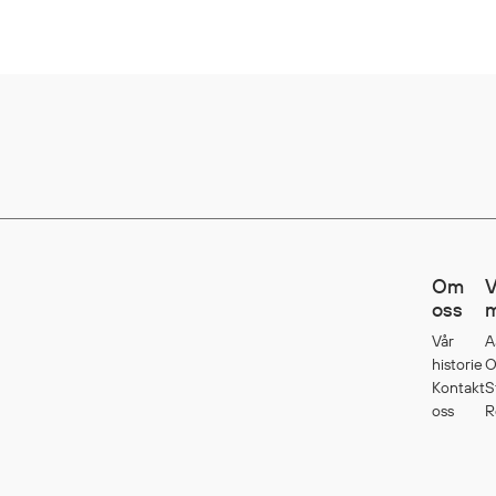
Om
V
oss
m
Vår
A
historie
O
Kontakt
S
oss
R