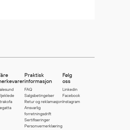
åre
Praktisk
Følg
erkevarer
informasjon
oss
alesund
FAQ
Linkedin
ljeklede
Salgsbetingelser
Facebook
trakofa
Retur og reklamasjon
Instagram
egatta
Ansvarlig
forretningsdrift
Sertifiseringer
Personvernerklæring