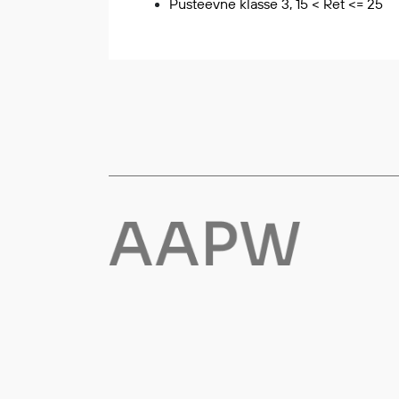
Pusteevne klasse 3, 15 < Ret <= 25
Flyt- og redningsprodukter
Flytevester
Oppblåsbare vester
Redningsvester
Hybridvester
Flytejakker
Flytebukser
Flytedrakter
Tilbehør og reservedeler
Egenskaper
Ull
Flammehemmende
Synlighet
Multinorm