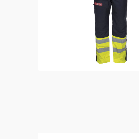
Vester
Bukser
Selebukser
Kjeledresser
Shortser
Ull
Ryggsekker
Tilbehør
Verneutstyr
Hodevern
Førstehjelp
Hørselvern
Øye- og ansiktsvern
Åndedrettsvern
Fallsikring