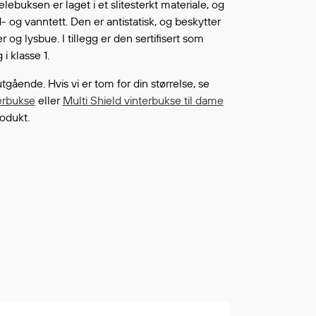
lebuksen er laget i et slitesterkt materiale, og
Fortsett å handle
L ØNSKELISTEN
- og vanntett. Den er antistatisk, og beskytter
og lysbue. I tillegg er den sertifisert som
i klasse 1.
gående. Hvis vi er tom for din størrelse, se
terbukse
eller
Multi Shield vinterbukse til dame
rodukt.