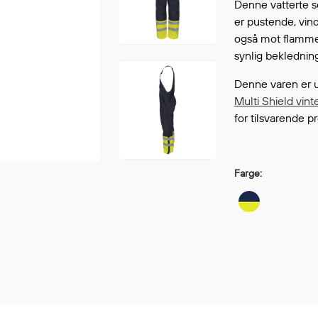
Denne vatterte se
Fortsett å handle
GÅ TI
er pustende, vind
også mot flammer 
synlig bekledning 
Denne varen er ut
Multi Shield vin
for tilsvarende p
Farge: