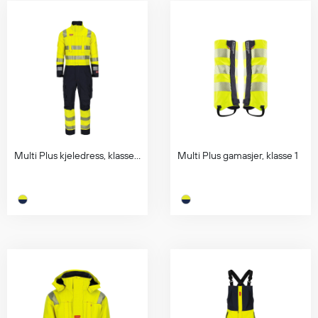
Hodevern
Førstehjelp
Hørselvern
Øye- og ansiktsvern
Åndedrettsvern
Fallsikring
Korttidsdresser
Hansker
Sko
Multi Plus kjeledress, klasse 3
Multi Plus gamasjer, klasse 1
Hodelykter
Gassmålere
Regnklær
Regnjakker
Anorakker
Forkle