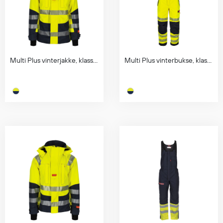
Regnfrakker
Bukser
Selebukser
Tilbehør
Multi Plus vinterjakke, klasse 3
Multi Plus vinterbukse, klasse 2
Flyt- og redningsprodukter
Flytevester
Oppblåsbare vester
Redningsvester
Hybridvester
Flytejakker
Flytebukser
Flytedrakter
Tilbehør og reservedeler