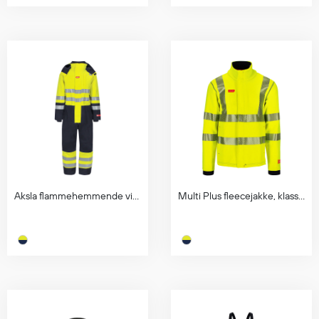
Diverse
Hode- og lommelykter
Sekker og bagger
Hygiene
Mygg- og flåttmiddel
Aksla flammehemmende vinterdress, klasse 3
Multi Plus fleecejakke, klasse 3