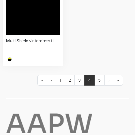
Multi Shield vinterdress til dame, klasse 3
«
‹
1
2
3
4
5
›
»