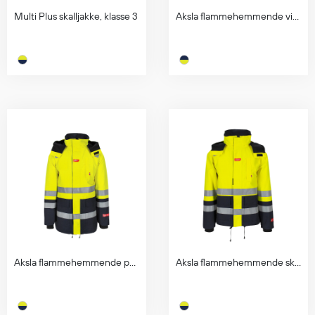
Egenskaper
Multi Plus skalljakke, klasse 3
Aksla flammehemmende vinterbukse, klasse 1
Ull
Flammehemmende
Synlighet
Multinorm
Stretch
Vanntett
Isolerende
Flyt
Fottøy
Vernesko
Fottøy uten vern
Aksla flammehemmende parkas, klasse 3
Aksla flammehemmende skalljakke, klasse 3
Innleggssåler
Tilbehør