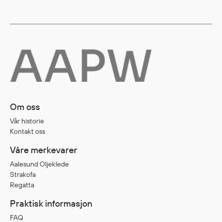
Diverse
Hode- og lommelykter
Sekker og bagger
Hygiene
Mygg- og flåttmiddel
Om oss
Vår historie
Kontakt oss
Våre merkevarer
Aalesund Oljeklede
Strakofa
Regatta
Praktisk informasjon
FAQ