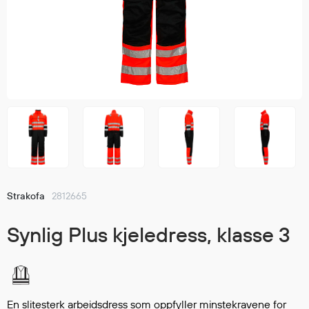
Jakker
med T
Anorakker
skjorte
Frakker
og trø
Mellomlag
Se fler
T-skjorter og gensere
saker
Vester
Bukser
Selebukser
Kjeledresser
Shortser
Strakofa
2812665
Ull
Ryggsekker
Synlig Plus kjeledress, klasse 3
Tilbehør
Verneutstyr
En slitesterk arbeidsdress som oppfyller minstekravene for