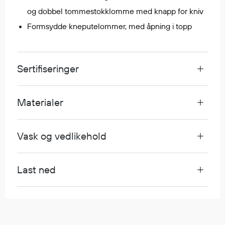
Egenskaper
og dobbel tommestokklomme med knapp for kniv
Ull
Formsydde kneputelommer, med åpning i topp
Flammehemmende
Synlighet
Multinorm
Sertifiseringer
Stretch
Vanntett
Materialer
Isolerende
Flyt
Vask og vedlikehold
Fottøy
Last ned
Vernesko
Fottøy uten vern
Innleggssåler
Tilbehør