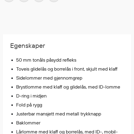
Regnfrakker
Bukser
Selebukser
Tilbehør
Egenskaper
Flyt- og redningsprodukter
50 mm tonåls påsydd refleks
Flytevester
Oppblåsbare vester
Toveis glidelås og borrelås i front, skjult med klaff
Redningsvester
Sidelommer med gjennomgrep
Hybridvester
Brystlomme med klaff og glidelås, med ID-lomme
Flytejakker
D-ring i midjen
Flytebukser
Fold på rygg
Flytedrakter
Justerbar mansjett med metall trykknapp
Tilbehør og reservedeler
Baklommer
Lårlomme med klaff og borrelås, med ID-, mobil-