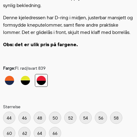
Hodevern
synlig bekledning.
Førstehjelp
Denne kjeledressen har D-ring i midjen, justerbar mansjett og
Hørselvern
formsydde kneputelommer, samt flere andre praktiske
Øye- og ansiktsvern
lommer. Det er glidelås i front, skjult med klaff med borrelås.
Åndedrettsvern
Fallsikring
Obs: det er ulik pris på fargene.
Korttidsdresser
Hansker
Sko
Farge:
Fl. rød/svart 839
Hodelykter
Gassmålere
Størrelse
Regnklær
Regnjakker
44
46
48
50
52
54
56
58
Anorakker
Forkle
60
62
64
66