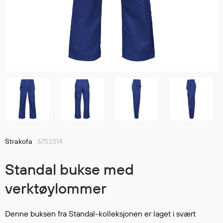
Jakker
med T
Anorakker
skjorte
Frakker
og trø
Mellomlag
Se fler
T-skjorter og gensere
saker
Vester
Bukser
Selebukser
Kjeledresser
Shortser
Strakofa
6753314
Ull
Ryggsekker
Standal bukse med
Tilbehør
verktøylommer
Verneutstyr
Denne buksen fra Standal-kolleksjonen er laget i svært