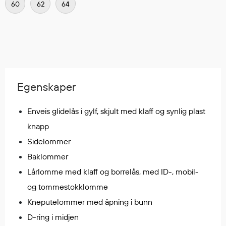
60
62
64
Regnfrakker
Bukser
Selebukser
Tilbehør
Egenskaper
Flyt- og redningsprodukter
Flytevester
Enveis glidelås i gylf, skjult med klaff og synlig plast
Oppblåsbare vester
knapp
Redningsvester
Sidelommer
Hybridvester
Flytejakker
Baklommer
Flytebukser
Lårlomme med klaff og borrelås, med ID-, mobil-
Flytedrakter
og tommestokklomme
Tilbehør og reservedeler
Kneputelommer med åpning i bunn
D-ring i midjen