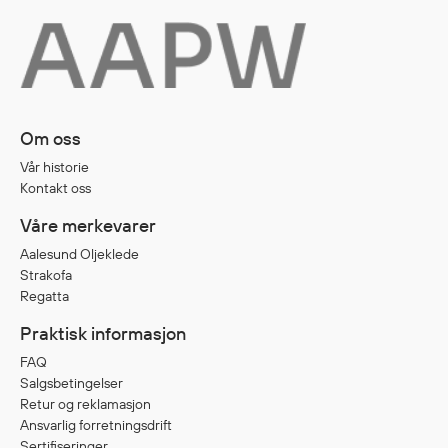
Diverse
Hode- og lommelykter
Sekker og bagger
Om oss
Hygiene
Mygg- og flåttmiddel
Vår historie
Kontakt oss
Våre merkevarer
Aalesund Oljeklede
Strakofa
Regatta
Praktisk informasjon
FAQ
Salgsbetingelser
Retur og reklamasjon
Ansvarlig forretningsdrift
Sertifiseringer