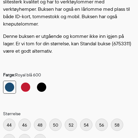
Hodevern
slitesterk kvalitet og har to verktøylommer med
verktøyhemper. Buksen har også en lårlomme med plass til
Førstehjelp
både ID-kort, tommestokk og mobil. Buksen har også
Hørselvern
kneputelommer.
Øye- og ansiktsvern
Åndedrettsvern
Denne buksen er utgående og kommer ikke inn igjen på
Fallsikring
lager. Er vi tom for din størrelse, kan Standal bukse (6753311)
være et godt alternativ.
Korttidsdresser
Hansker
Sko
Farge:
Royal blå 600
Hodelykter
Gassmålere
Regnklær
Størrelse
Regnjakker
44
46
48
50
52
54
56
58
Anorakker
Forkle