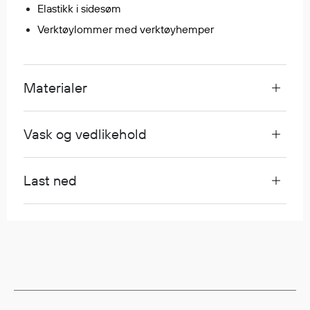
Elastikk i sidesøm
Egenskaper
Verktøylommer med verktøyhemper
Ull
Flammehemmende
Synlighet
Materialer
Multinorm
Stretch
Vanntett
Vask og vedlikehold
Isolerende
Flyt
Last ned
Fottøy
Vernesko
Fottøy uten vern
Innleggssåler
Tilbehør