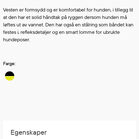
Hodevern
Førstehjelp
Vesten er formsydd og er komfortabel for hunden, i tillegg til
at den har et solid håndtak på ryggen dersom hunden må
Hørselvern
løftes ut av vannet. Den har også en stålring som båndet kan
Øye- og ansiktsvern
festes i, refleksdetaljer og en smart lomme for ubrukte
Åndedrettsvern
hundeposer.
Fallsikring
Korttidsdresser
Hansker
Farge:
Sko
Hodelykter
Gassmålere
Regnklær
Regnjakker
Anorakker
Egenskaper
Forkle