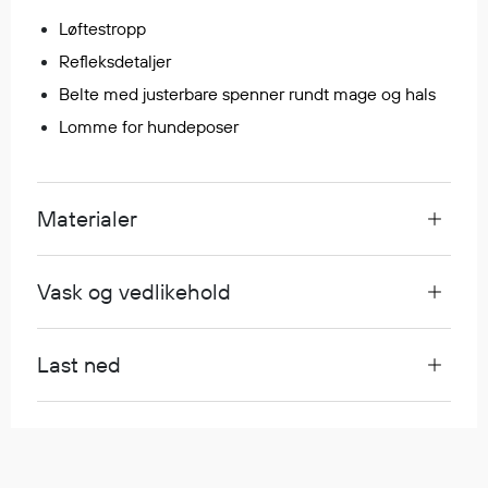
Regnfrakker
Løftestropp
Bukser
Refleksdetaljer
Selebukser
Belte med justerbare spenner rundt mage og hals
Tilbehør
Lomme for hundeposer
Flyt- og redningsprodukter
Materialer
Flytevester
Oppblåsbare vester
Redningsvester
Vask og vedlikehold
Hybridvester
Flytejakker
Last ned
Flytebukser
Flytedrakter
Tilbehør og reservedeler