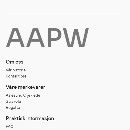
Egenskaper
Ull
Flammehemmende
Synlighet
Multinorm
Stretch
Vanntett
Om oss
Isolerende
Flyt
Vår historie
Kontakt oss
Våre merkevarer
Fottøy
Aalesund Oljeklede
Vernesko
Strakofa
Regatta
Fottøy uten vern
Innleggssåler
Praktisk informasjon
Tilbehør
FAQ