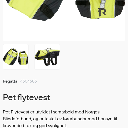
Jakker
med T
Anorakker
skjorte
Frakker
og trø
Mellomlag
Se fler
T-skjorter og gensere
saker
Vester
Bukser
Selebukser
Kjeledresser
Shortser
Regatta
4504605
Ull
Ryggsekker
Pet flytevest
Tilbehør
Pet Flytevest er utviklet i samarbeid med Norges
Blindeforbund, og er testet av førerhunder med hensyn til
Verneutstyr
krevende bruk og god synlighet.