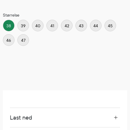
Hodevern
Førstehjelp
Størrelse
Hørselvern
Øye- og ansiktsvern
38
39
40
41
42
43
44
45
Åndedrettsvern
Fallsikring
46
47
Korttidsdresser
Hansker
Sko
Hodelykter
Gassmålere
Regnklær
Regnjakker
Last ned
Anorakker
Forkle