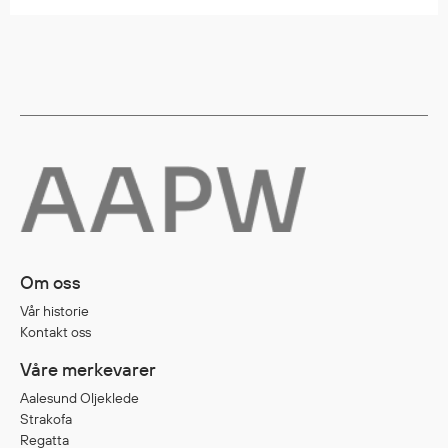
Regnfrakker
Bukser
Selebukser
Tilbehør
Flyt- og redningsprodukter
Flytevester
Oppblåsbare vester
Redningsvester
Om oss
Hybridvester
Flytejakker
Vår historie
Kontakt oss
Flytebukser
Flytedrakter
Våre merkevarer
Tilbehør og reservedeler
Aalesund Oljeklede
Strakofa
Regatta