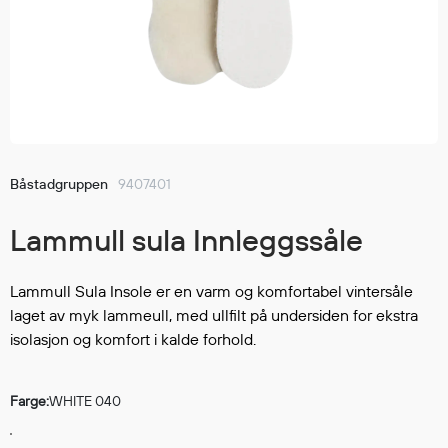
Jakker
med T
Anorakker
skjorte
Frakker
og trø
Mellomlag
Se fler
T-skjorter og gensere
saker
Vester
Bukser
Båstadgruppen
9407401
Selebukser
Lammull sula Innleggssåle
Kjeledresser
Shortser
Ull
Lammull Sula Insole er en varm og komfortabel vintersåle
laget av myk lammeull, med ullfilt på undersiden for ekstra
Ryggsekker
isolasjon og komfort i kalde forhold.
Tilbehør
Farge:
WHITE 040
Verneutstyr