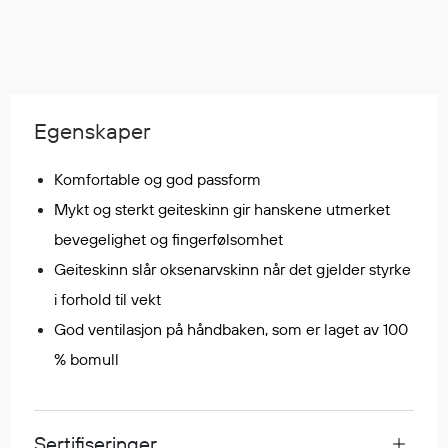
Regnfrakker
Bukser
Selebukser
Tilbehør
Egenskaper
Flyt- og redningsprodukter
Komfortable og god passform
Flytevester
Mykt og sterkt geiteskinn gir hanskene utmerket
Oppblåsbare vester
bevegelighet og fingerfølsomhet
Redningsvester
Geiteskinn slår oksenarvskinn når det gjelder styrke
Hybridvester
i forhold til vekt
Flytejakker
God ventilasjon på håndbaken, som er laget av 100
Flytebukser
% bomull
Flytedrakter
Tilbehør og reservedeler
Sertifiseringer