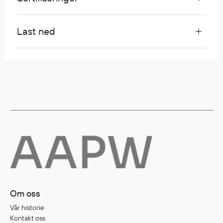
Egenskaper
Ull
Last ned
Flammehemmende
Synlighet
Multinorm
Stretch
Vanntett
Isolerende
Flyt
Fottøy
Vernesko
Fottøy uten vern
Om oss
Innleggssåler
Vår historie
Tilbehør
Kontakt oss