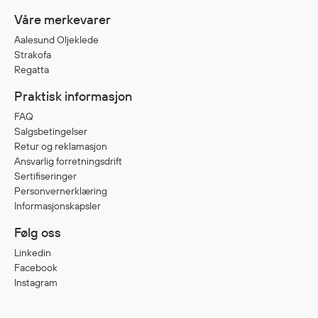
Våre merkevarer
Aalesund Oljeklede
Diverse
Strakofa
Hode- og lommelykter
Regatta
Sekker og bagger
Praktisk informasjon
Hygiene
FAQ
Mygg- og flåttmiddel
Salgsbetingelser
Retur og reklamasjon
Ansvarlig forretningsdrift
Sertifiseringer
Personvernerklæring
Informasjonskapsler
Følg oss
Linkedin
Facebook
Instagram