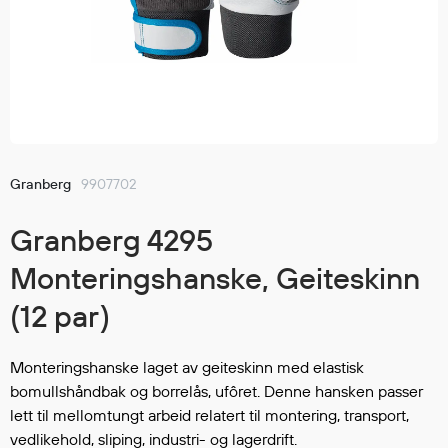
GÅ TIL ØNSKELISTEN
Jakker
med T
Anorakker
skjorte
Frakker
og trø
Mellomlag
Se fler
T-skjorter og gensere
saker
Vester
Bukser
Granberg
9907702
Selebukser
Granberg 4295
Kjeledresser
Shortser
Monteringshanske, Geiteskinn
Ull
(12 par)
Ryggsekker
Tilbehør
Monteringshanske laget av geiteskinn med elastisk
bomullshåndbak og borrelås, ufôret. Denne hansken passer
lett til mellomtungt arbeid relatert til montering, transport,
Verneutstyr
vedlikehold, sliping, industri- og lagerdrift.