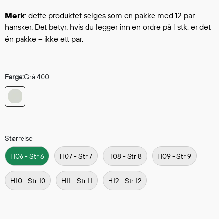
Hodevern
Førstehjelp
Merk
: dette produktet selges som en pakke med 12 par
hansker. Det betyr: hvis du legger inn en ordre på 1 stk, er det
Hørselvern
én pakke – ikke ett par.
Øye- og ansiktsvern
Åndedrettsvern
Fallsikring
Farge:
Grå 400
Korttidsdresser
Hansker
Sko
Hodelykter
Gassmålere
Størrelse
H06 - Str 6
H07 - Str 7
H08 - Str 8
H09 - Str 9
Regnklær
H10 - Str 10
H11 - Str 11
H12 - Str 12
Regnjakker
Anorakker
Forkle