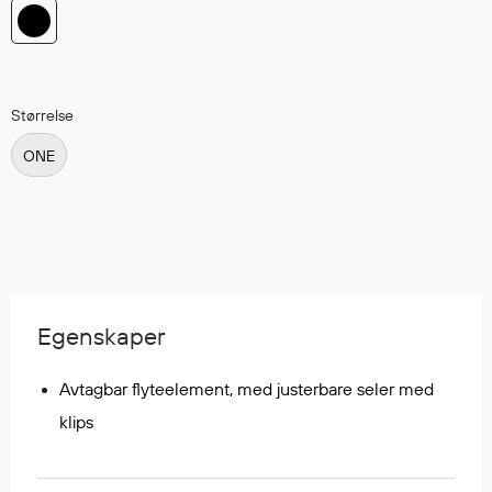
Hodevern
Førstehjelp
Hørselvern
Øye- og ansiktsvern
Størrelse
Åndedrettsvern
Fallsikring
ONE
Korttidsdresser
Hansker
Sko
Hodelykter
Gassmålere
Egenskaper
Regnklær
Avtagbar flyteelement, med justerbare seler med
Regnjakker
klips
Anorakker
Forkle