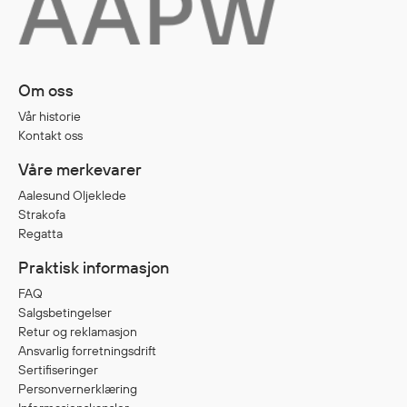
Egenskaper
Ull
Flammehemmende
Om oss
Synlighet
Vår historie
Multinorm
Kontakt oss
Stretch
Vanntett
Våre merkevarer
Isolerende
Aalesund Oljeklede
Strakofa
Flyt
Regatta
Praktisk informasjon
Fottøy
FAQ
Salgsbetingelser
Vernesko
Retur og reklamasjon
Fottøy uten vern
Ansvarlig forretningsdrift
Innleggssåler
Sertifiseringer
Tilbehør
Personvernerklæring