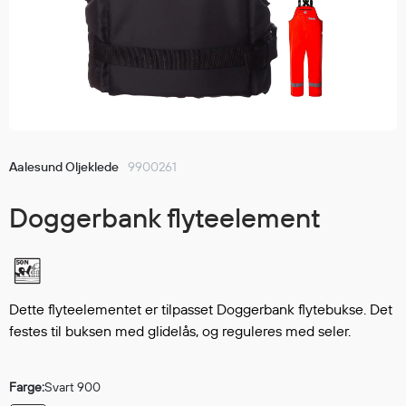
Jakker
med T
Anorakker
skjorte
Frakker
og trø
Mellomlag
Se fler
T-skjorter og gensere
saker
Vester
Bukser
Aalesund Oljeklede
9900261
Selebukser
Doggerbank flyteelement
Kjeledresser
Shortser
Ull
Ryggsekker
Dette flyteelementet er tilpasset Doggerbank flytebukse. Det
Tilbehør
festes til buksen med glidelås, og reguleres med seler.
Verneutstyr
Farge:
Svart 900