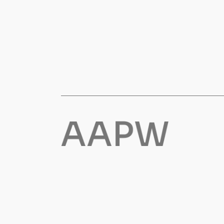
Vester
Bukser
Selebukser
Kjeledresser
Shortser
Ull
Ryggsekker
Tilbehør
Verneutstyr
Hodevern
Førstehjelp
Hørselvern
Øye- og ansiktsvern
Åndedrettsvern
Fallsikring