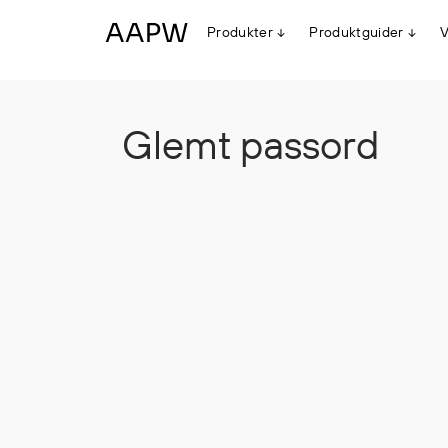
Produkter
Produktguider
V
Egenskaper
Glemt passord
Multinorm
Synlighet
Vanntett
Alle produkter
Flyt
Stretch
Arbeidsklær
Hodeplagg
Jakker
Anorakker
Frakker
Mellomlag
T-skjorter og gensere