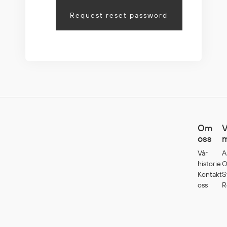
Request reset password
Om
V
oss
m
Vår
A
historie
O
Kontakt
S
oss
R