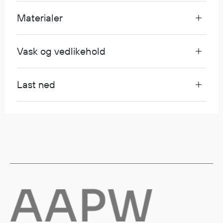
Egenskaper
Materialer
Ull
Flammehemmende
Vask og vedlikehold
Synlighet
Multinorm
Stretch
Last ned
Vanntett
Isolerende
Flyt
Fottøy
Vernesko
Fottøy uten vern
Innleggssåler
Tilbehør