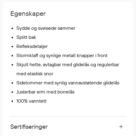
Regnfrakker
Egenskaper
Bukser
Selebukser
Sydde og sveisede sømmer
Tilbehør
Splitt bak
Refleksdetaljer
Flyt- og redningsprodukter
Stormklaff og synlige metall knapper i front
Flytevester
Skjult hette, avtagbar med glidelås og regulerbar
Oppblåsbare vester
med elastisk snor
Redningsvester
Sidelommer med synlig vannavstøtende glidelås
Hybridvester
Justerbar erm med borrelås
Flytejakker
100% vanntett
Flytebukser
Flytedrakter
Tilbehør og reservedeler
Sertifiseringer