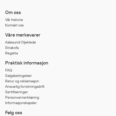
Om oss
Diverse
Vår historie
Hode- og lommelykter
Kontakt oss
Sekker og bagger
Våre merkevarer
Hygiene
Aalesund Oljeklede
Mygg- og flåttmiddel
Strakofa
Regatta
Praktisk informasjon
FAQ
Salgsbetingelser
Retur og reklamasjon
Ansvarlig forretningsdrift
Sertifiseringer
Personvernerklæring
Informasjonskapsler
Følg oss