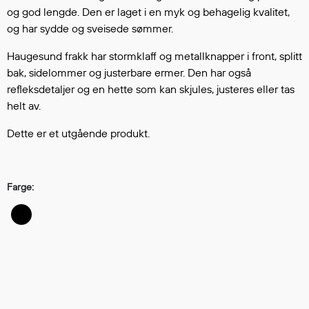
Hodevern
og god lengde. Den er laget i en myk og behagelig kvalitet,
Førstehjelp
og har sydde og sveisede sømmer.
Hørselvern
Haugesund frakk har stormklaff og metallknapper i front, splitt
Øye- og ansiktsvern
bak, sidelommer og justerbare ermer. Den har også
Åndedrettsvern
refleksdetaljer og en hette som kan skjules, justeres eller tas
Fallsikring
helt av.
Korttidsdresser
Hansker
Dette er et utgående produkt.
Sko
Hodelykter
Farge:
Gassmålere
Regnklær
Regnjakker
Anorakker
Forkle