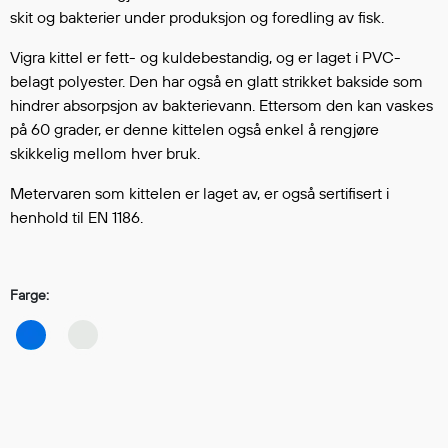
Hodevern
skit og bakterier under produksjon og foredling av fisk.
Førstehjelp
Vigra kittel er fett- og kuldebestandig, og er laget i PVC-
Hørselvern
belagt polyester. Den har også en glatt strikket bakside som
Øye- og ansiktsvern
hindrer absorpsjon av bakterievann. Ettersom den kan vaskes
Åndedrettsvern
på 60 grader, er denne kittelen også enkel å rengjøre
Fallsikring
skikkelig mellom hver bruk.
Korttidsdresser
Hansker
Metervaren som kittelen er laget av, er også sertifisert i
henhold til EN 1186.
Sko
Hodelykter
Gassmålere
Farge:
Regnklær
Regnjakker
Anorakker
Forkle