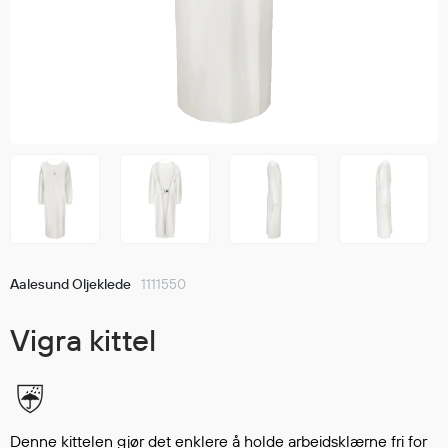
Jakker
med T
Anorakker
skjorte
Frakker
og trø
Mellomlag
Se fler
T-skjorter og gensere
saker
Vester
Bukser
Selebukser
Kjeledresser
Shortser
Aalesund Oljeklede
1111550
Ull
Ryggsekker
Vigra kittel
Tilbehør
Verneutstyr
Denne kittelen gjør det enklere å holde arbeidsklærne fri for