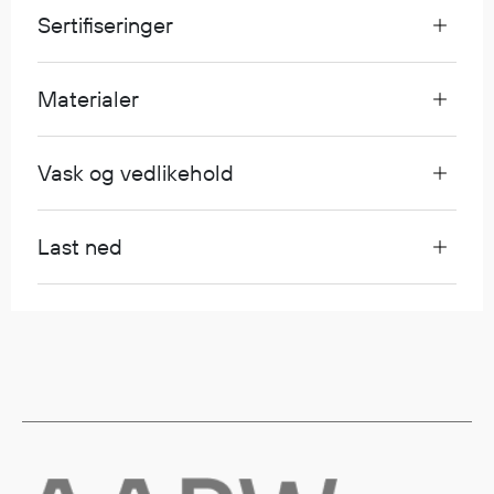
Sertifiseringer
Egenskaper
Ull
Flammehemmende
Materialer
Synlighet
Multinorm
Vask og vedlikehold
Stretch
Vanntett
Isolerende
Last ned
Flyt
Fottøy
Vernesko
Fottøy uten vern
Innleggssåler
Tilbehør