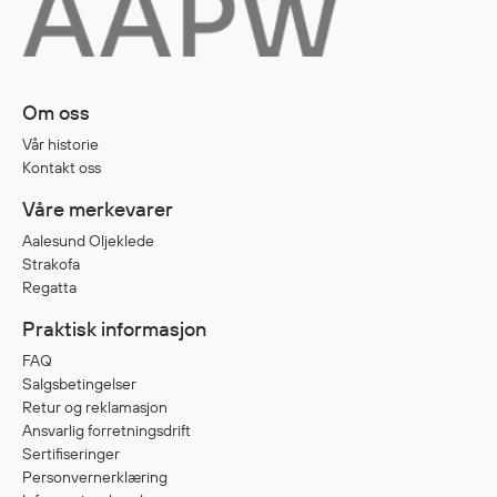
Diverse
Hode- og lommelykter
Om oss
Sekker og bagger
Vår historie
Hygiene
Kontakt oss
Mygg- og flåttmiddel
Våre merkevarer
Aalesund Oljeklede
Strakofa
Regatta
Praktisk informasjon
FAQ
Salgsbetingelser
Retur og reklamasjon
Ansvarlig forretningsdrift
Sertifiseringer
Personvernerklæring