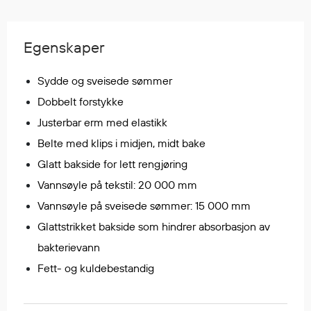
Regnfrakker
Bukser
Egenskaper
Selebukser
Tilbehør
Sydde og sveisede sømmer
Dobbelt forstykke
Flyt- og redningsprodukter
Justerbar erm med elastikk
Flytevester
Belte med klips i midjen, midt bake
Oppblåsbare vester
Glatt bakside for lett rengjøring
Redningsvester
Vannsøyle på tekstil: 20 000 mm
Hybridvester
Vannsøyle på sveisede sømmer: 15 000 mm
Flytejakker
Glattstrikket bakside som hindrer absorbasjon av
Flytebukser
bakterievann
Flytedrakter
Fett- og kuldebestandig
Tilbehør og reservedeler