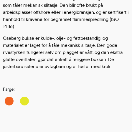
Hodevern
som tåler mekanisk slitasje. Den blir ofte brukt på
Førstehjelp
arbeidsplasser offshore eller i energibransjen, og er sertifisert i
Hørselvern
henhold til kravene for begrenset flammespredning (ISO
Øye- og ansiktsvern
14116).
Åndedrettsvern
Oseberg bukse er kulde-, olje- og fettbestandig, og
Fallsikring
materialet er laget for å tåle mekanisk slitasje. Den gode
Korttidsdresser
rivestyrken fungerer selv om plagget er vått, og den ekstra
Hansker
glatte overflaten gjør det enkelt å rengjøre buksen. De
Sko
justerbare selene er avtagbare og er festet med krok.
Hodelykter
Gassmålere
Farge:
Regnklær
Regnjakker
Anorakker
Forkle