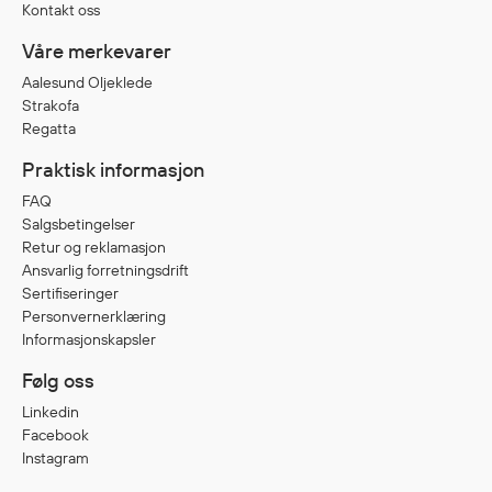
Kontakt oss
Våre merkevarer
Diverse
Aalesund Oljeklede
Hode- og lommelykter
Strakofa
Sekker og bagger
Regatta
Hygiene
Praktisk informasjon
Mygg- og flåttmiddel
FAQ
Salgsbetingelser
Retur og reklamasjon
Ansvarlig forretningsdrift
Sertifiseringer
Personvernerklæring
Informasjonskapsler
Følg oss
Linkedin
Facebook
Instagram