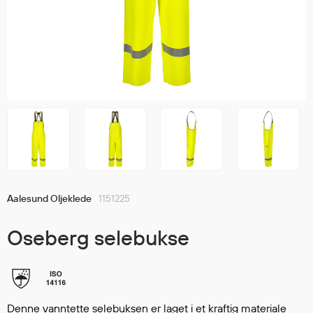
Jakker
med T
Anorakker
skjorte
Frakker
og trø
Mellomlag
Se fler
T-skjorter og gensere
saker
Vester
Bukser
Selebukser
Kjeledresser
Shortser
Aalesund Oljeklede
1151225
Ull
Ryggsekker
Oseberg selebukse
Tilbehør
Verneutstyr
Denne vanntette selebuksen er laget i et kraftig materiale