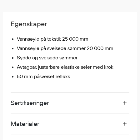
Regnfrakker
Bukser
Selebukser
Egenskaper
Tilbehør
Vannsøyle på tekstil: 25 000 mm
Vannsøyle på sveisede sømmer 20 000 mm
Flyt- og redningsprodukter
Sydde og sveisede sømmer
Flytevester
Avtagbar, justerbare elastiske seler med krok
Oppblåsbare vester
50 mm påsveiset refleks
Redningsvester
Hybridvester
Flytejakker
Sertifiseringer
Flytebukser
Flytedrakter
Tilbehør og reservedeler
Materialer