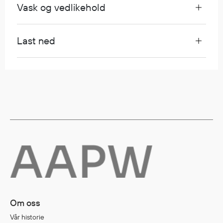
Vask og vedlikehold
Egenskaper
Ull
Flammehemmende
Last ned
Synlighet
Multinorm
Stretch
Vanntett
Isolerende
Flyt
Fottøy
Vernesko
Fottøy uten vern
Innleggssåler
Om oss
Tilbehør
Vår historie