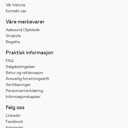
Vår historie
Kontakt oss
Diverse
Våre merkevarer
Hode- og lommelykter
Aalesund Oljeklede
Sekker og bagger
Strakofa
Hygiene
Regatta
Mygg- og flåttmiddel
Praktisk informasjon
FAQ
Salgsbetingelser
Retur og reklamasjon
Ansvarlig forretningsdrift
Sertifiseringer
Personvernerklæring
Informasjonskapsler
Følg oss
Linkedin
Facebook
Instagram