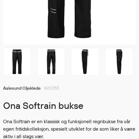
Jakker
med T
Anorakker
skjorte
Frakker
og trø
Mellomlag
Se fler
T-skjorter og gensere
saker
Vester
Bukser
Selebukser
Kjeledresser
Shortser
Aalesund Oljeklede
1610755
Ull
Ryggsekker
Ona Softrain bukse
Tilbehør
Ona Softrain er en klassisk og funksjonell regnbukse fra vår
egen fritidskolleksjon, spesielt utviklet for de som liker å være
Verneutstyr
aktiv i all slags vær.