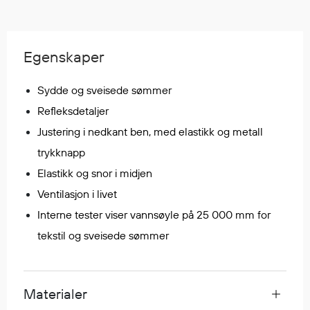
Regnfrakker
Bukser
Selebukser
Egenskaper
Tilbehør
Sydde og sveisede sømmer
Refleksdetaljer
Flyt- og redningsprodukter
Justering i nedkant ben, med elastikk og metall
Flytevester
trykknapp
Oppblåsbare vester
Elastikk og snor i midjen
Redningsvester
Ventilasjon i livet
Hybridvester
Flytejakker
Interne tester viser vannsøyle på 25 000 mm for
Flytebukser
tekstil og sveisede sømmer
Flytedrakter
Tilbehør og reservedeler
Materialer