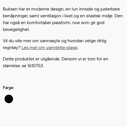
Hodevern
Førstehjelp
Buksen har et moderne design, en lun innside og justerbare
benåpninger, samt ventilasjon i livet og en elastisk midje. Den
Hørselvern
har også en komfortabel passform, noe som gir god
Øye- og ansiktsvern
bevegelighet.
Åndedrettsvern
Fallsikring
Vil du vite mer om vannsøyle og hvordan velge riktig
Korttidsdresser
regntøy?
Les mer om vanntette plagg
.
Hansker
Dette produktet er utgående. Dersom vi er tom for en
Sko
størrelse, se 1610753.
Hodelykter
Gassmålere
Farge:
Regnklær
Regnjakker
Anorakker
Forkle