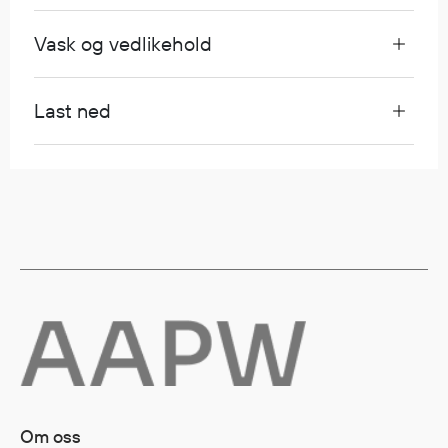
Egenskaper
Vask og vedlikehold
Ull
Flammehemmende
Synlighet
Last ned
Multinorm
Stretch
Vanntett
Isolerende
Flyt
Fottøy
Vernesko
Fottøy uten vern
Innleggssåler
Tilbehør
Om oss