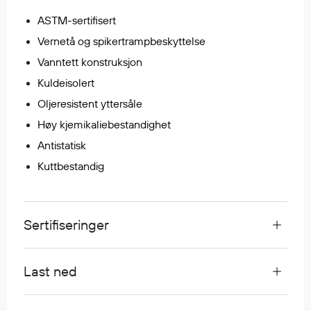
Regnfrakker
ASTM-sertifisert
Bukser
Vernetå og spikertrampbeskyttelse
Selebukser
Vanntett konstruksjon
Tilbehør
Kuldeisolert
Oljeresistent yttersåle
Flyt- og redningsprodukter
Høy kjemikaliebestandighet
Flytevester
Antistatisk
Oppblåsbare vester
Kuttbestandig
Redningsvester
Hybridvester
Flytejakker
Sertifiseringer
Flytebukser
Flytedrakter
Last ned
Tilbehør og reservedeler