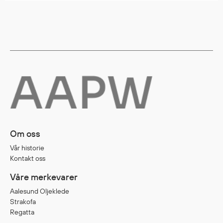
Egenskaper
Ull
Flammehemmende
Synlighet
Multinorm
Stretch
Vanntett
Isolerende
Flyt
Om oss
Vår historie
Fottøy
Kontakt oss
Vernesko
Våre merkevarer
Fottøy uten vern
Aalesund Oljeklede
Innleggssåler
Strakofa
Tilbehør
Regatta