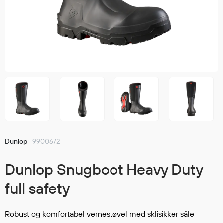
Jakker
med T
Anorakker
skjorte
Frakker
og trø
Mellomlag
Se fler
T-skjorter og gensere
saker
Vester
Bukser
Selebukser
Kjeledresser
Shortser
Dunlop
9900672
Ull
Ryggsekker
Dunlop Snugboot Heavy Duty
Tilbehør
full safety
Verneutstyr
Robust og komfortabel vernestøvel med sklisikker såle