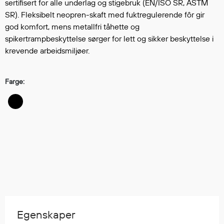
Hodevern
sertifisert for alle underlag og stigebruk (EN/ISO SR, ASTM
SR). Fleksibelt neopren-skaft med fuktregulerende fôr gir
Førstehjelp
god komfort, mens metallfri tåhette og
Hørselvern
spikertrampbeskyttelse sørger for lett og sikker beskyttelse i
Øye- og ansiktsvern
krevende arbeidsmiljøer.
Åndedrettsvern
Fallsikring
Farge:
Korttidsdresser
Hansker
Sko
Hodelykter
Gassmålere
Regnklær
Regnjakker
Anorakker
Egenskaper
Forkle