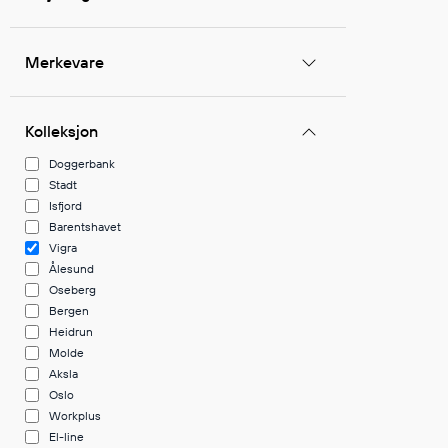
Jakker
med T
Anorakker
skjorte
Merkevare
Frakker
og trø
Mellomlag
Se fler
T-skjorter og gensere
Kolleksjon
saker
Vester
Doggerbank
Bukser
Stadt
Isfjord
Selebukser
Barentshavet
Kjeledresser
Vigra
Shortser
Ålesund
Ull
Oseberg
Bergen
Ryggsekker
Heidrun
Tilbehør
Molde
Aksla
Oslo
Workplus
Verneutstyr
El-line