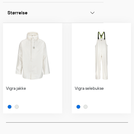
Regnfrakker
Bukser
Størrelse
Selebukser
Tilbehør
Flyt- og redningsprodukter
Flytevester
Oppblåsbare vester
Redningsvester
Hybridvester
Vigra jakke
Vigra selebukse
Flytejakker
Flytebukser
Flytedrakter
Tilbehør og reservedeler