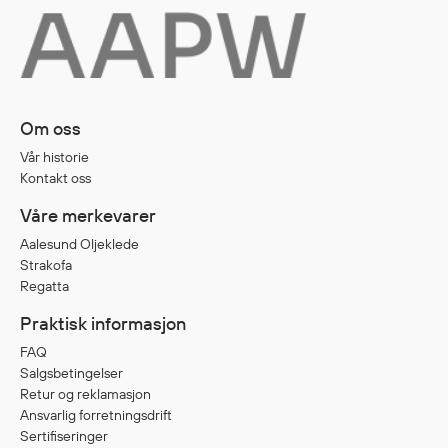
Egenskaper
Ull
Flammehemmende
Synlighet
Om oss
Multinorm
Stretch
Vår historie
Kontakt oss
Vanntett
Isolerende
Våre merkevarer
Flyt
Aalesund Oljeklede
Strakofa
Regatta
Fottøy
Praktisk informasjon
Vernesko
FAQ
Fottøy uten vern
Salgsbetingelser
Retur og reklamasjon
Innleggssåler
Ansvarlig forretningsdrift
Tilbehør
Sertifiseringer