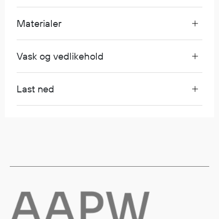
Egenskaper
Materialer
Ull
Flammehemmende
Synlighet
Vask og vedlikehold
Multinorm
Stretch
Last ned
Vanntett
Isolerende
Flyt
Fottøy
Vernesko
Fottøy uten vern
Innleggssåler
Tilbehør