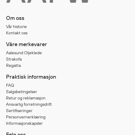
Diverse
Om oss
Hode- og lommelykter
Vår historie
Kontakt oss
Sekker og bagger
Hygiene
Våre merkevarer
Mygg- og flåttmiddel
Aalesund Oljeklede
Strakofa
Regatta
Praktisk informasjon
FAQ
Salgsbetingelser
Retur og reklamasjon
Ansvarlig forretningsdrift
Sertifiseringer
Personvernerklæring
Informasjonskapsler
Følg oss