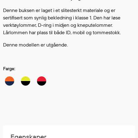
Hodevern
Førstehjelp
Denne buksen er laget i et slitesterkt materiale og er
sertifisert som synlig bekledning i klasse 1. Den har løse
Hørselvern
verktøylommer, D-ring i midjen og kneputelommer.
Øye- og ansiktsvern
Lårlommen har plass til både ID, mobil og tommestokk.
Åndedrettsvern
Fallsikring
Denne modellen er utgående.
Korttidsdresser
Hansker
Sko
Farge:
Hodelykter
Gassmålere
Regnklær
Regnjakker
Anorakker
Forkle
Egenskaper