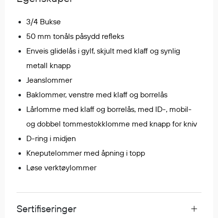
Regnfrakker
Bukser
3/4 Bukse
Selebukser
50 mm tonåls påsydd refleks
Tilbehør
Enveis glidelås i gylf, skjult med klaff og synlig
metall knapp
Jeanslommer
Flyt- og redningsprodukter
Baklommer, venstre med klaff og borrelås
Flytevester
Lårlomme med klaff og borrelås, med ID-, mobil-
Oppblåsbare vester
og dobbel tommestokklomme med knapp for kniv
Redningsvester
Hybridvester
D-ring i midjen
Flytejakker
Kneputelommer med åpning i topp
Flytebukser
Løse verktøylommer
Flytedrakter
Tilbehør og reservedeler
Sertifiseringer