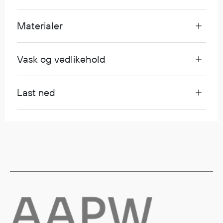
Materialer
Diverse
Hode- og lommelykter
Sekker og bagger
Vask og vedlikehold
Hygiene
Mygg- og flåttmiddel
Last ned