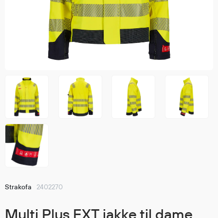
Jakker
med T
Anorakker
skjorte
Frakker
og trø
Mellomlag
Se fler
T-skjorter og gensere
saker
Vester
Bukser
Selebukser
Kjeledresser
Shortser
Ull
Ryggsekker
Tilbehør
Strakofa
2402270
Verneutstyr
Multi Plus EXT jakke til dame,