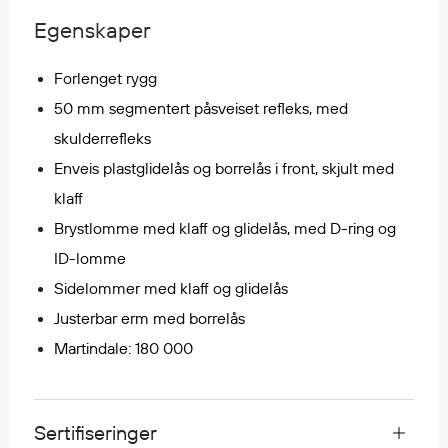
Egenskaper
Egenskaper
Ull
Flammehemmende
Forlenget rygg
Synlighet
50 mm segmentert påsveiset refleks, med
Multinorm
skulderrefleks
Stretch
Enveis plastglidelås og borrelås i front, skjult med
Vanntett
klaff
Isolerende
Brystlomme med klaff og glidelås, med D-ring og
Flyt
ID-lomme
Sidelommer med klaff og glidelås
Fottøy
Justerbar erm med borrelås
Vernesko
Martindale: 180 000
Fottøy uten vern
Innleggssåler
Tilbehør
Sertifiseringer