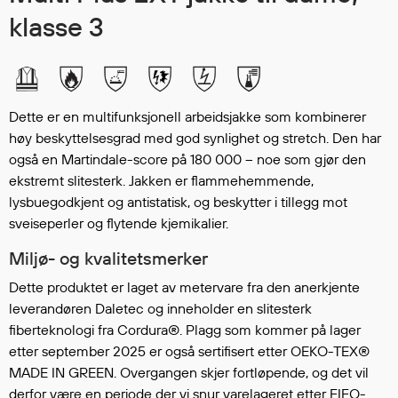
Hodevern
klasse 3
Førstehjelp
Hørselvern
Øye- og ansiktsvern
Åndedrettsvern
Dette er en multifunksjonell arbeidsjakke som kombinerer
Fallsikring
høy beskyttelsesgrad med god synlighet og stretch. Den har
Korttidsdresser
også en Martindale-score på 180 000 – noe som gjør den
Hansker
ekstremt slitesterk. Jakken er flammehemmende,
Sko
lysbuegodkjent og antistatisk, og beskytter i tillegg mot
Hodelykter
sveiseperler og flytende kjemikalier.
Gassmålere
Miljø- og kvalitetsmerker
Dette produktet er laget av metervare fra den anerkjente
leverandøren Daletec og inneholder en slitesterk
Regnklær
fiberteknologi fra Cordura®. Plagg som kommer på lager
Regnjakker
etter september 2025 er også sertifisert etter OEKO-TEX®
Anorakker
MADE IN GREEN. Overgangen skjer fortløpende, og det vil
Forkle
derfor være en periode der vi snur varelageret etter FIFO-