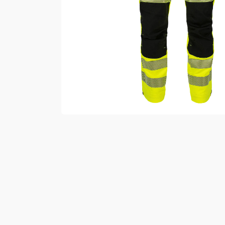
Vester
Bukser
Selebukser
Kjeledresser
Shortser
Ull
Ryggsekker
Tilbehør
Verneutstyr
Hodevern
Førstehjelp
Hørselvern
Øye- og ansiktsvern
Åndedrettsvern
Fallsikring