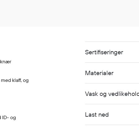
Sertifiseringer
 knær
Materialer
 med klaff, og
Vask og vedlikehol
Last ned
 ID- og