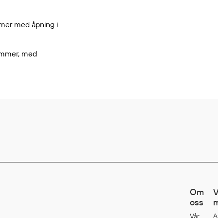
mer med åpning i
lommer, med
Om
V
oss
m
Vår
A