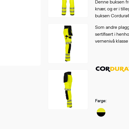
Denne buksen fr
Fortsett å handle
GÅ TI
knær, og er i till
buksen Cordura®-
Som andre plagg 
sertifisert i henh
vernenivå klasse 
Farge: