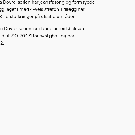
a Dovre-serien har jeansfasong og formsydde
Fortsett å handle
L ØNSKELISTEN
egg laget i med 4-veis stretch. I tillegg har
forsterkninger på utsatte områder.
i Dovre-serien, er denne arbeidsbuksen
old til ISO 20471 for synlighet, og har
2.