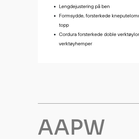
Lengdejustering på ben
Flyt- og redningsprodukter
Formsydde, forsterkede kneputelom
Flytevester
topp
Oppblåsbare vester
Cordura forsterkede doble verktøy
Redningsvester
verktøyhemper
Hybridvester
Flytejakker
Flytebukser
Flytedrakter
Tilbehør og reservedeler
Egenskaper
Ull
Flammehemmende
Synlighet
Multinorm