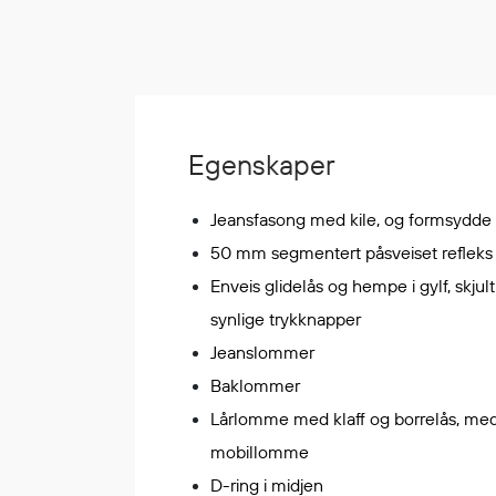
Korttidsdresser
Hansker
Sko
Hodelykter
Gassmålere
Egenskaper
Jeansfasong med kile, og formsydde
Regnklær
50 mm segmentert påsveiset refleks
Regnjakker
Enveis glidelås og hempe i gylf, skjult
Anorakker
synlige trykknapper
Forkle
Jeanslommer
Regnfrakker
Baklommer
Bukser
Selebukser
Lårlomme med klaff og borrelås, med
Tilbehør
mobillomme
D-ring i midjen