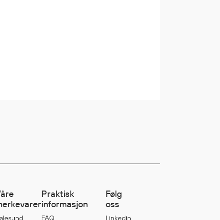
åre
Praktisk
Følg
erkevarer
informasjon
oss
alesund
FAQ
Linkedin