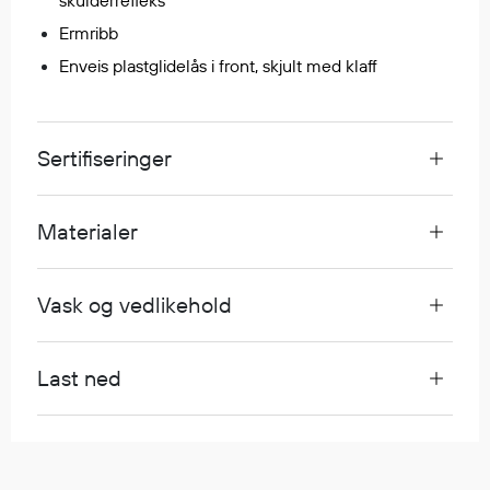
skulderrefleks
Regnfrakker
Ermribb
Bukser
Enveis plastglidelås i front, skjult med klaff
Selebukser
Tilbehør
Sertifiseringer
Flyt- og redningsprodukter
Flytevester
Materialer
Oppblåsbare vester
Redningsvester
Vask og vedlikehold
Hybridvester
Flytejakker
Flytebukser
Last ned
Flytedrakter
Tilbehør og reservedeler