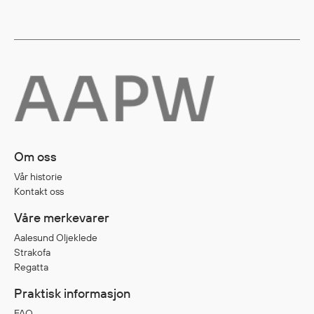
Egenskaper
Ull
Flammehemmende
Synlighet
Multinorm
Stretch
Vanntett
Isolerende
Om oss
Flyt
Vår historie
Kontakt oss
Våre merkevarer
Fottøy
Aalesund Oljeklede
Vernesko
Strakofa
Fottøy uten vern
Regatta
Innleggssåler
Praktisk informasjon
Tilbehør
FAQ