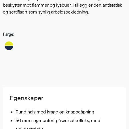
Hodevern
beskytter mot flammer og lysbuer. I tillegg er den antistatisk
Førstehjelp
og sertifisert som synlig arbeidsbekledning.
Hørselvern
Øye- og ansiktsvern
Åndedrettsvern
Farge:
Fallsikring
Korttidsdresser
Hansker
Sko
Hodelykter
Gassmålere
Egenskaper
Regnklær
Regnjakker
Rund hals med krage og knappeåpning
Anorakker
50 mm segmentert påsveiset refleks, med
Forkle