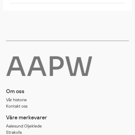
Regnfrakker
Bukser
Selebukser
Tilbehør
Flyt- og redningsprodukter
Flytevester
Oppblåsbare vester
Redningsvester
Hybridvester
Om oss
Flytejakker
Vår historie
Flytebukser
Kontakt oss
Flytedrakter
Våre merkevarer
Tilbehør og reservedeler
Aalesund Oljeklede
Strakofa