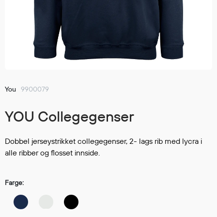
Jakker
med T
Anorakker
skjorte
Frakker
og trø
Mellomlag
Se fler
T-skjorter og gensere
saker
Vester
Bukser
You
9900079
Selebukser
YOU Collegegenser
Kjeledresser
Shortser
Ull
Dobbel jerseystrikket collegegenser, 2- lags rib med lycra i
alle ribber og flosset innside.
Ryggsekker
Tilbehør
Farge:
Verneutstyr