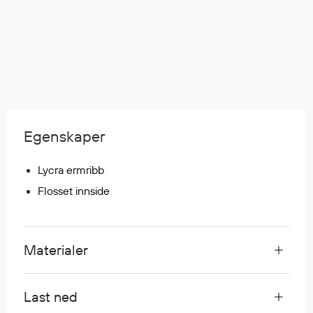
Hodevern
Førstehjelp
Hørselvern
Øye- og ansiktsvern
Åndedrettsvern
Fallsikring
Korttidsdresser
Egenskaper
Hansker
Sko
Lycra ermribb
Hodelykter
Flosset innside
Gassmålere
Regnklær
Materialer
Regnjakker
Anorakker
Last ned
Forkle