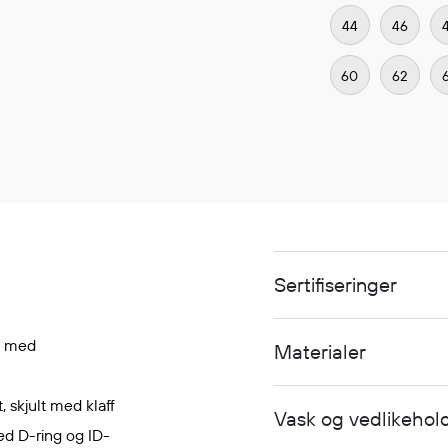
44
46
60
62
Sertifiseringer
, med
Materialer
, skjult med klaff
Vask og vedlikehol
ed D-ring og ID-