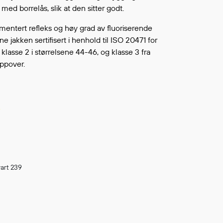
Fortsett å handle
med borrelås, slik at den sitter godt.
L ØNSKELISTEN
ntert refleks og høy grad av fluoriserende
ne jakken sertifisert i henhold til ISO 20471 for
 klasse 2 i størrelsene 44-46, og klasse 3 fra
oppover.
vart 239