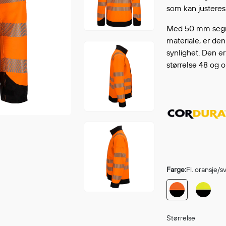
Fortsett å handle
som kan justeres 
GÅ TI
Med 50 mm segme
materiale, er den
synlighet. Den er
størrelse 48 og 
Farge:
Fl. oransje/s
Størrelse