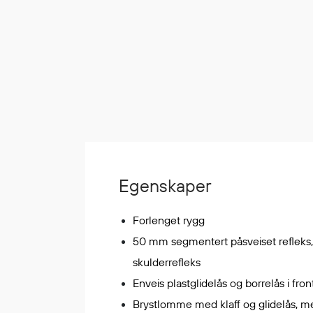
Korttidsdresser
Hansker
Sko
Hodelykter
Gassmålere
Regnklær
Regnjakker
Egenskaper
Anorakker
Forkle
Forlenget rygg
Regnfrakker
50 mm segmentert påsveiset refleks
Bukser
skulderrefleks
Selebukser
Tilbehør
Enveis plastglidelås og borrelås i front
Brystlomme med klaff og glidelås, m