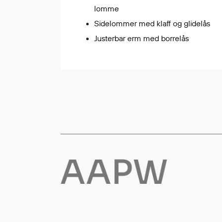
lomme
Flyt- og redningsprodukter
Sidelommer med klaff og glidelås
Flytevester
Justerbar erm med borrelås
Oppblåsbare vester
Redningsvester
Hybridvester
Flytejakker
Flytebukser
Flytedrakter
Tilbehør og reservedeler
Egenskaper
Ull
Flammehemmende
Synlighet
Multinorm