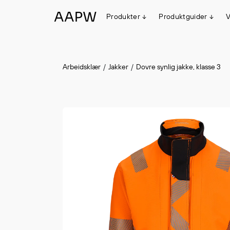
Produkter
Produktguider
V
Egenskaper
Arbeidsklær
Jakker
Dovre synlig jakke, klasse 3
Multinorm
Synlighet
Vanntett
Alle produkter
Flyt
#ItemAdded
#ItemAdded
Stretch
Arbeidsklær
Hodeplagg
Jakker
Anorakker
Frakker
Mellomlag
T-skjorter og gensere