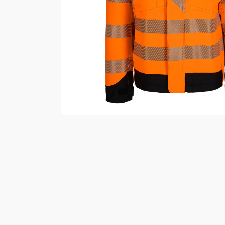
Vester
Bukser
Selebukser
Kjeledresser
Shortser
Ull
Ryggsekker
Tilbehør
Verneutstyr
Hodevern
Førstehjelp
Hørselvern
Øye- og ansiktsvern
Åndedrettsvern
Fallsikring