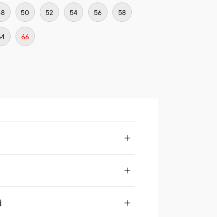
48
50
52
54
56
58
64
66
d