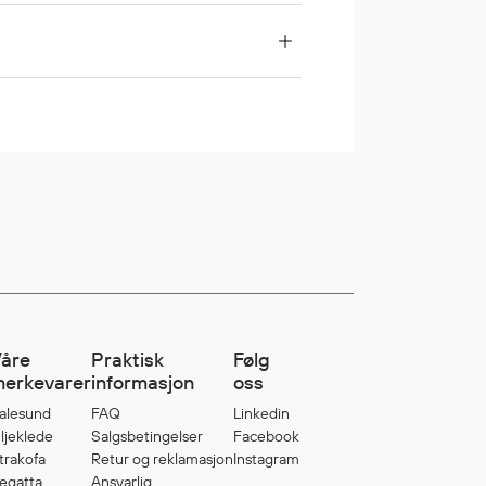
åre
Praktisk
Følg
erkevarer
informasjon
oss
alesund
FAQ
Linkedin
ljeklede
Salgsbetingelser
Facebook
trakofa
Retur og reklamasjon
Instagram
egatta
Ansvarlig