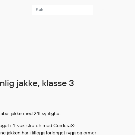
Aktuelt
Sikkerhet for dere
som jobber på sjøen
Møt oss på Nor-
Fishing 2026
Utvider Multi Shield
ynlig jakke, klasse 3
med T-skjorter og
trøyer
Se flere saker
abel jakke med 24t synlighet.
laget i 4-veis stretch med Cordura®-
ne jakken har i tillegg forlenget rygg og ermer