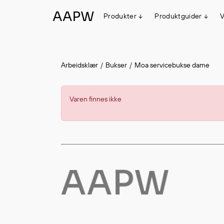
Produkter
Produktguider
V
Egenskaper
Arbeidsklær
Bukser
Moa servicebukse dame
Multinorm
Synlighet
Varen finnes ikke
Vanntett
Alle produkter
Flyt
Stretch
Arbeidsklær
Hodeplagg
Jakker
Anorakker
Frakker
Mellomlag
T-skjorter og gensere