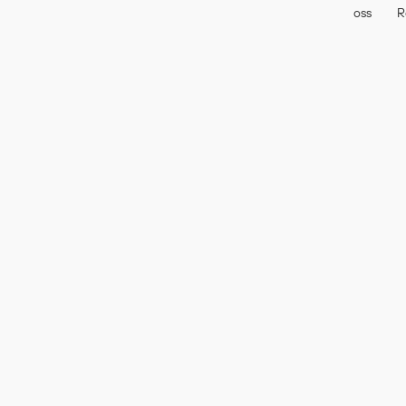
oss
R