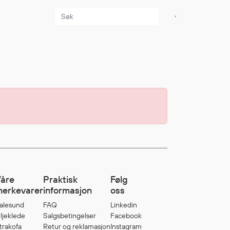
Aktuelt
Sikkerhet for dere
som jobber på sjøen
Møt oss på Nor-
Fishing 2026
Utvider Multi Shield
med T-skjorter og
trøyer
Se flere saker
åre
Praktisk
Følg
erkevarer
informasjon
oss
alesund
FAQ
Linkedin
ljeklede
Salgsbetingelser
Facebook
trakofa
Retur og reklamasjon
Instagram