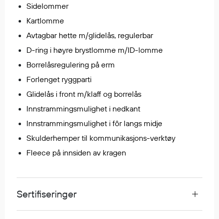
Sidelommer
Egenskaper
Kartlomme
Ull
Avtagbar hette m/glidelås, regulerbar
Flammehemmende
D-ring i høyre brystlomme m/ID-lomme
Synlighet
Multinorm
Borrelåsregulering på erm
Stretch
Forlenget ryggparti
Vanntett
Glidelås i front m/klaff og borrelås
Isolerende
Innstrammingsmulighet i nedkant
Flyt
Innstrammingsmulighet i fôr langs midje
Skulderhemper til kommunikasjons-verktøy
Fleece på innsiden av kragen
Fottøy
Vernesko
Fottøy uten vern
Sertifiseringer
Innleggssåler
Tilbehør