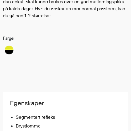
den enkelt skal kunne brukes over en god mellomlagsjakke
Regnfrakker
på kalde dager. Hvis du ønsker en mer normal passform, kan
Bukser
du gå ned 1-2 størrelser.
Selebukser
Tilbehør
Farge:
Flyt- og redningsprodukter
Flytevester
Oppblåsbare vester
Redningsvester
Hybridvester
Flytejakker
Flytebukser
Egenskaper
Flytedrakter
Tilbehør og reservedeler
Segmentert refleks
Brystlomme