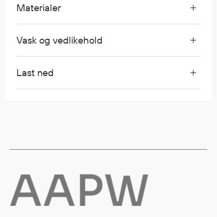
Materialer
Diverse
Vask og vedlikehold
Hode- og lommelykter
Sekker og bagger
Hygiene
Last ned
Mygg- og flåttmiddel