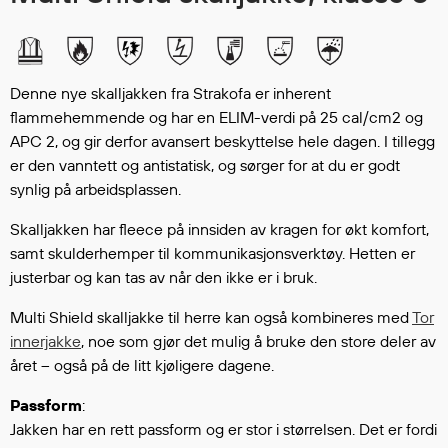
Hodevern
Førstehjelp
Hørselvern
Øye- og ansiktsvern
Denne nye skalljakken fra Strakofa er inherent
Åndedrettsvern
flammehemmende og har en ELIM-verdi på 25 cal/cm2 og
Fallsikring
APC 2, og gir derfor avansert beskyttelse hele dagen. I tillegg
er den vanntett og antistatisk, og sørger for at du er godt
Korttidsdresser
synlig på arbeidsplassen.
Hansker
Sko
Skalljakken har fleece på innsiden av kragen for økt komfort,
Hodelykter
samt skulderhemper til kommunikasjonsverktøy. Hetten er
Gassmålere
justerbar og kan tas av når den ikke er i bruk.
Multi Shield skalljakke til herre kan også kombineres med
Tor
innerjakke
, noe som gjør det mulig å bruke den store deler av
Regnklær
året – også på de litt kjøligere dagene.
Regnjakker
Passform
:
Anorakker
Jakken har en rett passform og er stor i størrelsen. Det er fordi
Forkle