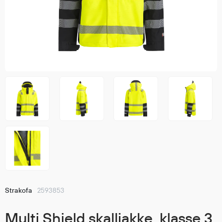
Jakker
med T
Anorakker
skjorte
Frakker
og trø
Mellomlag
Se fler
T-skjorter og gensere
saker
Vester
Bukser
Selebukser
Kjeledresser
Shortser
Ull
Ryggsekker
Tilbehør
Strakofa
2593853
Verneutstyr
Multi Shield skalljakke, klasse 3