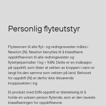
Jakker
med T
Anorakker
skjorte
Frakker
og trø
Mellomlag
Se fler
Personlig flyteutstyr
T-skjorter og gensere
saker
Vester
Bukser
Flyteevnen til alle flyt- og rednignsvester måles i
Selebukser
Newton (N). Newton benyttes til å klassifisere
Kjeledresser
oppdriftsevnen til alle redningsvester og
flytehjelpemidler. 1 kg = 9,8N. Dette er en indikasjon
Shortser
på oppdrift, som tilsier at vekten av kroppen i vann er
Ull
langt fra den samme som vekten på land. Behovet
Ryggsekker
for oppdrift (N) er derfor ikke tilsvarende
Tilbehør
kroppsvekten i kg.
Et produkt med 50N oppdrift er tilstrekkelig til å
holde en voksen person flytende, som er den laveste
Verneutstyr
klassifiseringen for oppdriftsevne.