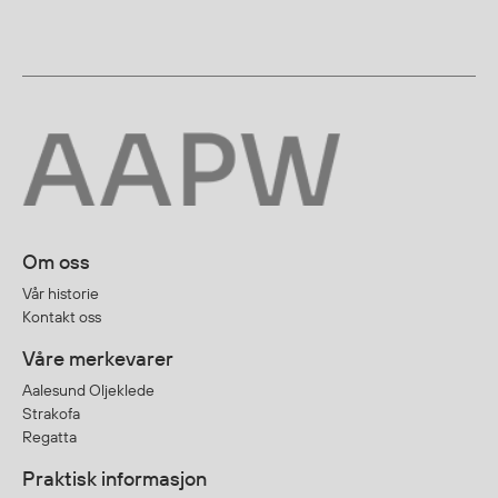
Egenskaper
Ull
Flammehemmende
Synlighet
Multinorm
Stretch
Vanntett
Isolerende
Om oss
Flyt
Vår historie
Kontakt oss
Fottøy
Våre merkevarer
Vernesko
Aalesund Oljeklede
Strakofa
Fottøy uten vern
Regatta
Innleggssåler
Tilbehør
Praktisk informasjon