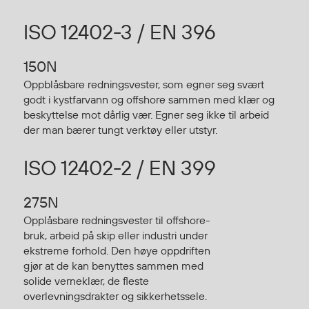
Regnfrakker
ISO 12402-3 / EN 396
Bukser
Selebukser
150N
Tilbehør
Oppblåsbare redningsvester, som egner seg svært
godt i kystfarvann og offshore sammen med klær og
beskyttelse mot dårlig vær. Egner seg ikke til arbeid
Flyt- og redningsprodukter
der man bærer tungt verktøy eller utstyr.
Flytevester
Oppblåsbare vester
ISO 12402-2 / EN 399
Redningsvester
Hybridvester
275N
Flytejakker
Opplåsbare redningsvester til offshore-
Flytebukser
bruk, arbeid på skip eller industri under
ekstreme forhold. Den høye oppdriften
Flytedrakter
gjør at de kan benyttes sammen med
Tilbehør og reservedeler
solide verneklær, de fleste
overlevningsdrakter og sikkerhetssele.