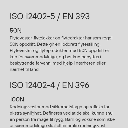
Hodevern
Førstehjelp
ISO 12402-5 / EN 393
Hørselvern
Øye- og ansiktsvern
50N
Åndedrettsvern
Flytevester, flytejakker og flytedrakter har som regel
Fallsikring
50N oppdrift. Dette gir en loddrett flytestilling.
Korttidsdresser
Flytevester og flyteprodukter med 50N oppdrift er
Hansker
kun for svømmedyktige, og bør kun benyttes i
beskyttende farvann, med hjelp i nærheten eller
Sko
nærhet til land.
Hodelykter
Gassmålere
ISO 12402-4 / EN 396
100N
Regnklær
Redningsvester med sikkerhetsfarge og refleks for
Regnjakker
ekstra synlighet. Defineres ved at de skal kunne snu
Anorakker
en person fra mage til rygg. Barn og voksne som ikke
Forkle
er svømmedyktige skal alltid bruke redningsvest.