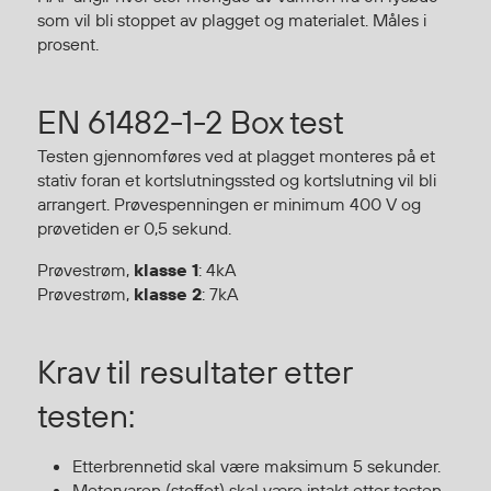
Regnfrakker
som vil bli stoppet av plagget og materialet. Måles i
prosent.
Bukser
Selebukser
Tilbehør
EN 61482-1-2 Box test
Testen gjennomføres ved at plagget monteres på et
stativ foran et kortslutningssted og kortslutning vil bli
Flyt- og redningsprodukter
arrangert. Prøvespenningen er minimum 400 V og
Flytevester
prøvetiden er 0,5 sekund.
Oppblåsbare vester
Prøvestrøm,
klasse 1
: 4kA
Redningsvester
Prøvestrøm,
klasse 2
: 7kA
Hybridvester
Flytejakker
Krav til resultater etter
Flytebukser
Flytedrakter
testen:
Tilbehør og reservedeler
Etterbrennetid skal være maksimum 5 sekunder.
Metervaren (stoffet) skal være intakt etter testen