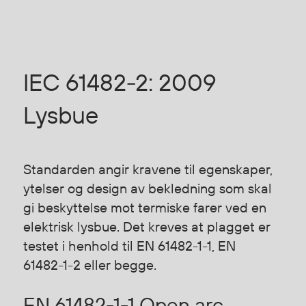
Jakker
med T
Anorakker
skjorte
Frakker
og trø
Mellomlag
Se fler
IEC 61482-2: 2009
T-skjorter og gensere
saker
Vester
Lysbue
Bukser
Selebukser
Kjeledresser
Standarden angir kravene til egenskaper,
Shortser
ytelser og design av bekledning som skal
Ull
gi beskyttelse mot termiske farer ved en
Ryggsekker
elektrisk lysbue. Det kreves at plagget er
Tilbehør
testet i henhold til EN 61482-1-1, EN
61482-1-2 eller begge.
Verneutstyr
EN 61482-1-1 Open arc