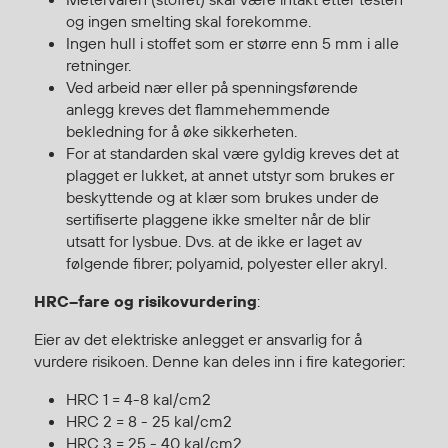
og ingen smelting skal forekomme.
Egenskaper
Ingen hull i stoffet som er større enn 5 mm i alle
Ull
retninger.
Flammehemmende
Ved arbeid nær eller på spenningsførende
Synlighet
anlegg kreves det flammehemmende
bekledning for å øke sikkerheten.
Multinorm
For at standarden skal være gyldig kreves det at
Stretch
plagget er lukket, at annet utstyr som brukes er
Vanntett
beskyttende og at klær som brukes under de
Isolerende
sertifiserte plaggene ikke smelter når de blir
Flyt
utsatt for lysbue. Dvs. at de ikke er laget av
følgende fibrer; polyamid, polyester eller akryl.
HRC–fare og risikovurdering
:
Fottøy
Eier av det elektriske anlegget er ansvarlig for å
Vernesko
vurdere risikoen. Denne kan deles inn i fire kategorier:
Fottøy uten vern
HRC 1 = 4-8 kal/cm2
Innleggssåler
HRC 2 = 8 - 25 kal/cm2
Tilbehør
HRC 3 = 25 - 40 kal/cm2