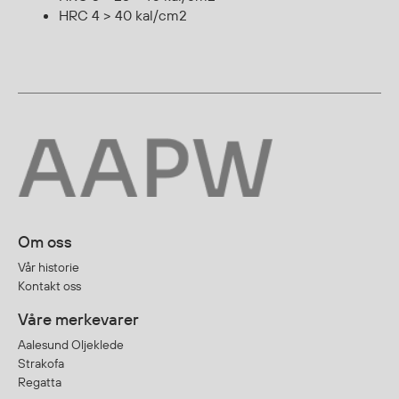
HRC 4 > 40 kal/cm2
Diverse
Hode- og lommelykter
Sekker og bagger
Hygiene
Mygg- og flåttmiddel
Om oss
Vår historie
Kontakt oss
Våre merkevarer
Aalesund Oljeklede
Strakofa
Regatta