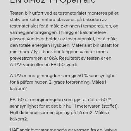
Hodevern
Førstehjelp
Testen blir utført ved at testmaterialet monteres på et
Hørselvern
stativ der kalorimetere plasseres på baksiden av
Øye- og ansiktsvern
testmaterialet for å måle økningen i temperaturen, og
varmegjennomgangen. I tillegg er kalorimetere
Åndedrettsvern
plassert ved hver holder av testmaterialet, for å måle
Fallsikring
den totale energien i lysbuen. Materialet blir utsatt for
Korttidsdresser
minimum 7 lys- buer, der lengden varierer mens
Hansker
prøvestrømmen er 8kA. Resultatet av testen er en
ATPV-verdi eller en EBT50-verdi.
Sko
Hodelykter
ATPV er energimengden som gir 50 % sannsynlighet
Gassmålere
for å påføre huden 2. grads forbrenning. Måles i
kal/cm2.
EBT50 er energimengden som gjør at det er 50 %
Regnklær
sannsynlighet for at det blir hull i metervaren (stoffet).
Regnjakker
Hull defineres som en åpning på 1,6 cm2. Måles i
kal/cm2.
Anorakker
Forkle
HAF angir hvor stor mengde av varmen fra en lysbue