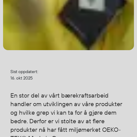
Jakker
med T
Anorakker
skjorte
Frakker
og trø
Mellomlag
Se fler
T-skjorter og gensere
saker
Vester
Bukser
Selebukser
Sist oppdatert:
Kjeledresser
16. okt 2025
Shortser
Ull
En stor del av vårt bærekraftsarbeid
Ryggsekker
handler om utviklingen av våre produkter
Tilbehør
og hvilke grep vi kan ta for å gjøre dem
bedre. Derfor er vi stolte av at flere
produkter nå har fått miljømerket OEKO-
Verneutstyr