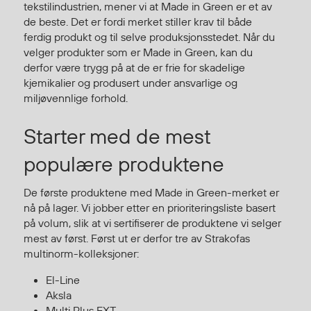
tekstilindustrien, mener vi at Made in Green er et av
Egenskaper
de beste. Det er fordi merket stiller krav til både
Ull
ferdig produkt og til selve produksjonsstedet. Når du
velger produkter som er Made in Green, kan du
Flammehemmende
derfor være trygg på at de er frie for skadelige
Synlighet
kjemikalier og produsert under ansvarlige og
Multinorm
miljøvennlige forhold.
Stretch
Vanntett
Starter med de mest
Isolerende
populære produktene
Flyt
De første produktene med Made in Green-merket er
nå på lager. Vi jobber etter en prioriteringsliste basert
Fottøy
på volum, slik at vi sertifiserer de produktene vi selger
mest av først. Først ut er derfor tre av Strakofas
Vernesko
multinorm-kolleksjoner:
Fottøy uten vern
Innleggssåler
El-Line
Aksla
Tilbehør
Multi Plus EXT