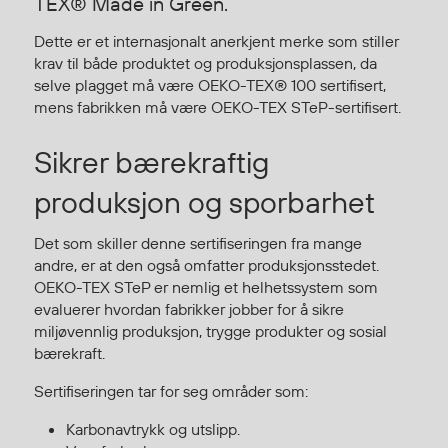
TEX® Made in Green.
Hodevern
Førstehjelp
Dette er et internasjonalt anerkjent merke som stiller
Hørselvern
krav til både produktet og produksjonsplassen, da
Øye- og ansiktsvern
selve plagget må være OEKO-TEX® 100 sertifisert,
mens fabrikken må være OEKO-TEX STeP-sertifisert.
Åndedrettsvern
Fallsikring
Sikrer bærekraftig
Korttidsdresser
Hansker
produksjon og sporbarhet
Sko
Det som skiller denne sertifiseringen fra mange
Hodelykter
andre, er at den også omfatter produksjonsstedet.
Gassmålere
OEKO-TEX STeP er nemlig et helhetssystem som
evaluerer hvordan fabrikker jobber for å sikre
miljøvennlig produksjon, trygge produkter og sosial
Regnklær
bærekraft.
Regnjakker
Sertifiseringen tar for seg områder som:
Anorakker
Karbonavtrykk og utslipp.
Forkle