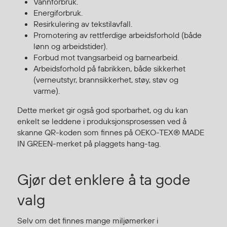
Vannforbruk.
Regnfrakker
Energiforbruk.
Bukser
Resirkulering av tekstilavfall.
Selebukser
Promotering av rettferdige arbeidsforhold (både
lønn og arbeidstider).
Tilbehør
Forbud mot tvangsarbeid og barnearbeid.
Arbeidsforhold på fabrikken, både sikkerhet
(verneutstyr, brannsikkerhet, støy, støv og
Flyt- og redningsprodukter
varme).
Flytevester
Dette merket gir også god sporbarhet, og du kan
Oppblåsbare vester
enkelt se leddene i produksjonsprosessen ved å
Redningsvester
skanne QR-koden som finnes på OEKO-TEX® MADE
Hybridvester
IN GREEN-merket på plaggets hang-tag.
Flytejakker
Flytebukser
Gjør det enklere å ta gode
Flytedrakter
valg
Tilbehør og reservedeler
Selv om det finnes mange miljømerker i