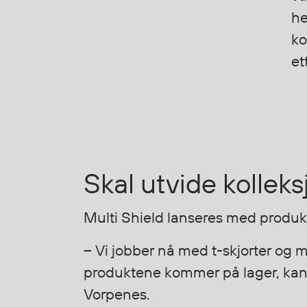
Stretch
he
Vanntett
ko
Isolerende
et
Flyt
Fottøy
Vernesko
Fottøy uten vern
Skal utvide kollek
Innleggssåler
Tilbehør
Multi Shield lanseres med produkte
– Vi jobber nå med t-skjorter og 
Diverse
produktene kommer på lager, kan 
Hode- og lommelykter
Sekker og bagger
Vorpenes.
Hygiene