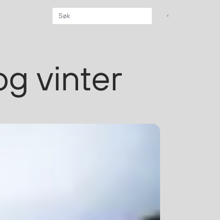
Aktuelt
og vinter
Sikkerhet for dere
som jobber på sjøen
Møt oss på Nor-
Fishing 2026
Utvider Multi Shield
med T-skjorter og
trøyer
Se flere saker