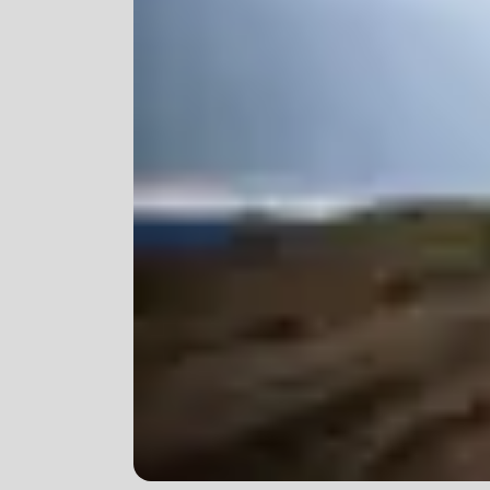
Vester
Bukser
Selebukser
Kjeledresser
Shortser
Ull
Ryggsekker
Tilbehør
Verneutstyr
Hodevern
Førstehjelp
Hørselvern
Øye- og ansiktsvern
Åndedrettsvern
Fallsikring