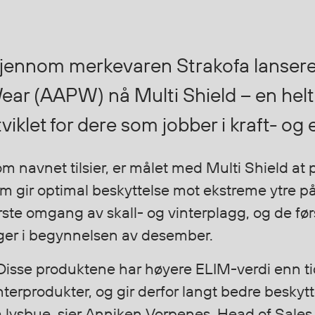
jennom merkevaren Strakofa lansere
ear (AAPW) nå Multi Shield – en helt 
tviklet for dere som jobber i kraft- og
m navnet tilsier, er målet med Multi Shield at 
m gir optimal beskyttelse mot ekstreme ytre påv
rste omgang av skall- og vinterplagg, og de f
ger i begynnelsen av desember.
Disse produktene har høyere ELIM-verdi enn tid
nterprodukter, og gir derfor langt bedre beskyt
a lysbue, sier Anniken Vorpenes, Head of Sale