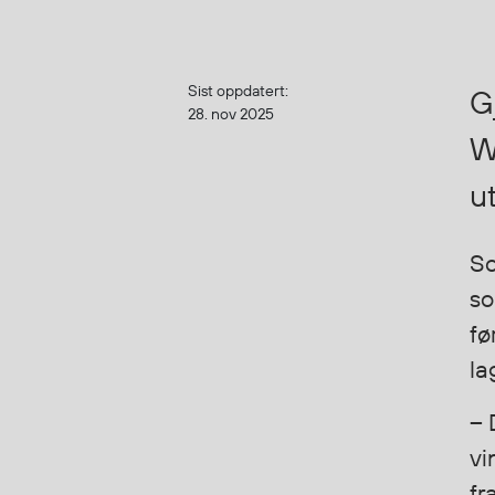
Korttidsdresser
Hansker
Sko
Sist oppdatert:
G
28. nov 2025
Hodelykter
W
Gassmålere
u
Regnklær
So
Regnjakker
so
Anorakker
Forkle
fø
Regnfrakker
la
Bukser
Selebukser
– 
Tilbehør
vi
fr