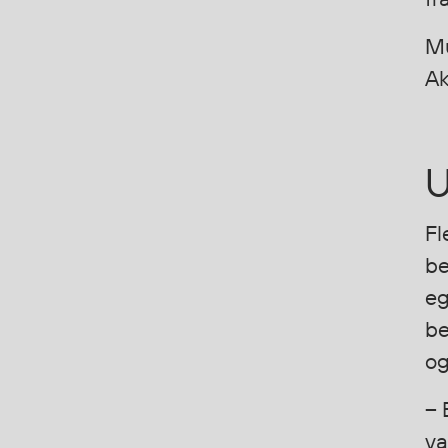
Flyt- og redningsprodukter
Mu
Flytevester
Ak
Oppblåsbare vester
Redningsvester
Hybridvester
U
Flytejakker
Flytebukser
Flytedrakter
Fl
Tilbehør og reservedeler
be
eg
be
Egenskaper
og
Ull
Flammehemmende
– 
Synlighet
va
Multinorm