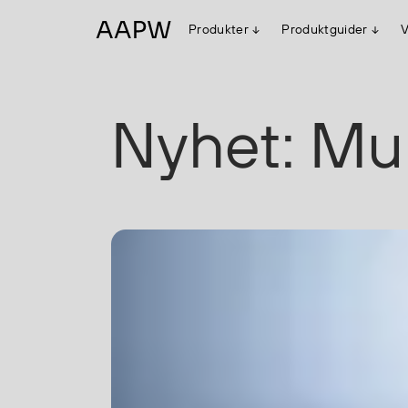
Produkter
Produktguider
V
Egenskaper
Nyhet: Mult
Multinorm
Synlighet
Vanntett
Alle produkter
Flyt
Stretch
Arbeidsklær
Hodeplagg
Jakker
Anorakker
Frakker
Mellomlag
T-skjorter og gensere