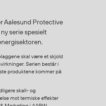
r Aalesund Protective
ny serie spesielt
 energisektoren.
plaggene skal være et skjold
irkninger. Serien består i
ørste produktene kommer på
ligere skall- og
telse mot termiske effekter
s & Marketing i AAPW.