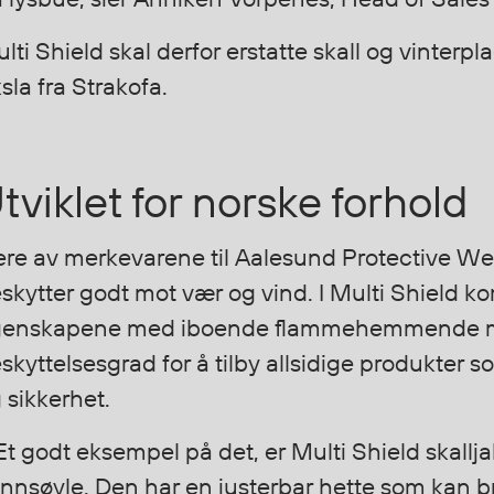
lti Shield skal derfor erstatte skall og vinterpl
sla fra Strakofa.
tviklet for norske forhold
ere av merkevarene til Aalesund Protective Wea
skytter godt mot vær og vind. I Multi Shield k
enskapene med iboende flammehemmende me
skyttelsesgrad for å tilby allsidige produkter 
 sikkerhet.
Et godt eksempel på det, er Multi Shield skall
nnsøyle. Den har en justerbar hette som kan br