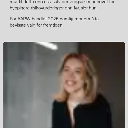
mer til dette enn oss, selv om vi også ser behovet for
hyppigere risikovurderinger enn før, sier hun.
Diverse
For AAPW handlet 2025 nemlig mer om å ta
Hode- og lommelykter
bevisste valg for fremtiden.
Sekker og bagger
Hygiene
Mygg- og flåttmiddel