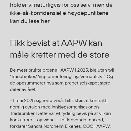
Hodevern
holder vi naturligvis for oss selv, men de
Førstehjelp
ikke-så-konfidensielle høydepunktene
Hørselvern
kan du lese her.
Øye- og ansiktsvern
Åndedrettsvern
Fikk bevist at AAPW kan
Fallsikring
Korttidsdresser
måle krefter med de store
Hansker
Sko
De mest brukte ordene i AAPW i 2025, ble uten tvil
Hodelykter
‘Tradebroker,’ ‘implementering’ og ‘verneutstyr’.
Og
Gassmålere
de oppsummerer hva som preget selskapet store
deler av året.
– I mai 2025 signerte vi vår hittil største kontrakt,
Regnklær
nemlig avtalen med innkjøpsorganisasjonen
Regnjakker
Tradebroker. Dette var et tydelig bevis på at vi kan
Anorakker
konkurrere – og vinne – i et krevende marked,
forklarer Sandra Nordheim Eikenes, COO i AAPW.
Forkle