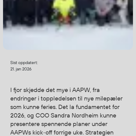
Jakker
med T
Anorakker
skjorte
Frakker
og trø
Mellomlag
Se fler
T-skjorter og gensere
saker
Vester
Bukser
Sist oppdatert:
Selebukser
21. jan 2026
Kjeledresser
Shortser
Ull
I fjor skjedde det mye i AAPW, fra
Ryggsekker
endringer i toppledelsen til nye milepæler
Tilbehør
som kunne feries. Det la fundamentet for
2026, og COO Sandra Nordheim kunne
presentere spennende planer under
Verneutstyr
AAPWs kick-off forrige uke. Strategien