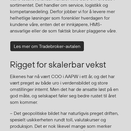
sortimentet. Det handler om service, logistikk og
Egenskaper
kompetansedeling. Derfor jobber vi for å levere mer
Ull
helhetlige løsninger som forenkler hverdagen for
Flammehemmende
kundene våre, enten det er innkjøpere, HMS-
Synlighet
ansvarlige eller de som faktisk bruker plaggene våre.
Multinorm
Stretch
Les mer om Tradebroker-avtalen
Vanntett
Rigget for skalerbar vekst
Isolerende
Flyt
Eikenes har nå vært COO i AAPW i ett år, og det har
vært preget av både uro i verdensbildet og store
omstillinger internt. Men det har de ansatte løst på en
Fottøy
god måte, og selskapet føler seg bedre rustet til året
Vernesko
som kommer.
Fottøy uten vern
– Det geopolitiske bildet har naturligvis preget driften,
Innleggssåler
spesielt usikkerheten rundt toll, valutakurser og
Tilbehør
produksjon. Det er nok likevel mange som merker