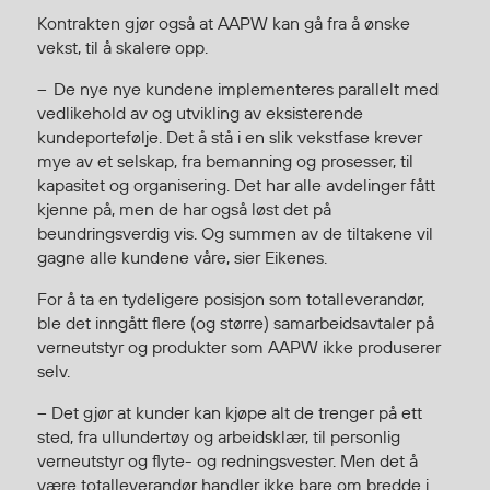
Regnfrakker
Kontrakten gjør også at AAPW kan gå fra å ønske
Bukser
vekst, til å skalere opp.
Selebukser
–
De nye nye kundene implementeres parallelt med
Tilbehør
vedlikehold av og utvikling av eksisterende
kundeportefølje. D
et å stå i en slik vekstfase krever
mye av et selskap, fra bemanning og prosesser, til
kapasitet og organisering.
Det har alle avdelinger fått
Flyt- og redningsprodukter
kjenne på, men de har også løst det på
Flytevester
beundringsverdig vis. Og summen av de tiltakene vil
Oppblåsbare vester
gagne alle kundene våre, sier Eikenes.
Redningsvester
For å ta en tydeligere posisjon som totalleverandør,
Hybridvester
ble det inngått flere (og større) samarbeidsavtaler på
Flytejakker
verneutstyr og produkter som AAPW ikke produserer
Flytebukser
selv.
Flytedrakter
–
Det gjør at kunder kan kjøpe alt de trenger på ett
Tilbehør og reservedeler
sted, fra ullundertøy og arbeidsklær, til personlig
verneutstyr og flyte- og redningsvester. Men det å
være totalleverandør handler ikke bare om bredde i