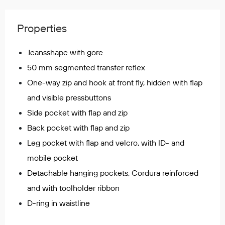
Regnfrakker
Bukser
Properties
Selebukser
Tilbehør
Jeansshape with gore
50 mm segmented transfer reflex
One-way zip and hook at front fly, hidden with flap
Flyt- og redningsprodukter
and visible pressbuttons
Life jackets
Side pocket with flap and zip
Oppblåsbare vester
Back pocket with flap and zip
Redningsvester
Hybridvester
Leg pocket with flap and velcro, with ID- and
Flytejakker
mobile pocket
Flytebukser
Detachable hanging pockets, Cordura reinforced
Flytedrakter
and with toolholder ribbon
Tilbehør og reservedeler
D-ring in waistline