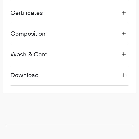
Egenskaper
Certificates
Ull
Flammehemmende
Synlighet
Composition
Multinorm
Stretch
Wash & Care
Vanntett
Isolerende
Flyt
Download
Fottøy
Vernesko
Fottøy uten vern
Innleggssåler
Tilbehør