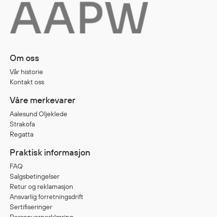
Diverse
Hode- og lommelykter
Sekker og bagger
Om oss
Hygiene
Vår historie
Mygg- og flåttmiddel
Kontakt oss
Våre merkevarer
Aalesund Oljeklede
Strakofa
Regatta
Praktisk informasjon
FAQ
Salgsbetingelser
Retur og reklamasjon
Ansvarlig forretningsdrift
Sertifiseringer