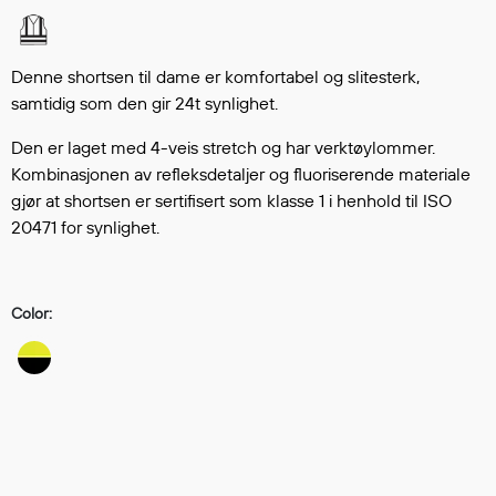
Hodevern
Førstehjelp
Hørselvern
Denne shortsen til dame er komfortabel og slitesterk,
Øye- og ansiktsvern
samtidig som den gir 24t synlighet.
Åndedrettsvern
Den er laget med 4-veis stretch og har verktøylommer.
Fallsikring
Kombinasjonen av refleksdetaljer og fluoriserende materiale
Korttidsdresser
gjør at shortsen er sertifisert som klasse 1 i henhold til ISO
Hansker
20471 for synlighet.
Sko
Hodelykter
Gassmålere
Color:
Regnklær
Regnjakker
Anorakker
Forkle